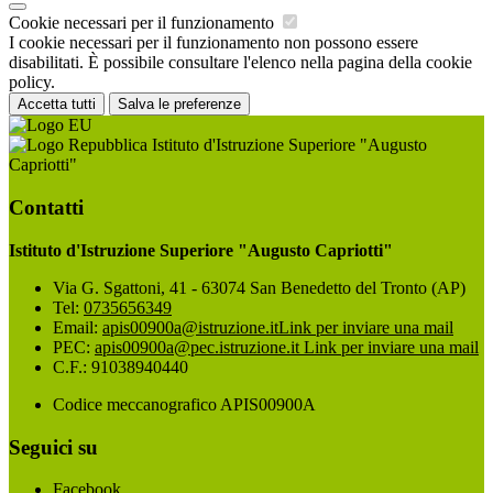
Cookie necessari per il funzionamento
I cookie necessari per il funzionamento non possono essere
disabilitati. È possibile consultare l'elenco nella pagina della cookie
policy.
Accetta tutti
Salva le preferenze
Istituto d'Istruzione Superiore "Augusto
Capriotti"
Contatti
Istituto d'Istruzione Superiore "Augusto Capriotti"
Via G. Sgattoni, 41 - 63074 San Benedetto del Tronto (AP)
Tel:
0735656349
Email:
apis00900a@istruzione.it
Link per inviare una mail
PEC:
apis00900a@pec.istruzione.it
Link per inviare una mail
C.F.: 91038940440
Codice meccanografico APIS00900A
Seguici su
Facebook