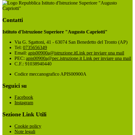
Istituto d'Istruzione Superiore "Augusto
Capriotti"
Contatti
Istituto d'Istruzione Superiore "Augusto Capriotti"
Via G. Sgattoni, 41 - 63074 San Benedetto del Tronto (AP)
Tel:
0735656349
Email:
apis00900a@istruzione.it
Link per inviare una mail
PEC:
apis00900a@pec.istruzione.it
Link per inviare una mail
C.F.: 91038940440
Codice meccanografico APIS00900A
Seguici su
Facebook
Instagram
Sezione Link Utili
Cookie policy
Note legali