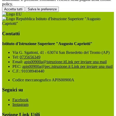
policy.
Accetta tutti
Salva le preferenze
Istituto d'Istruzione Superiore "Augusto
Capriotti"
Contatti
Istituto d'Istruzione Superiore "Augusto Capriotti"
Via G. Sgattoni, 41 - 63074 San Benedetto del Tronto (AP)
Tel:
0735656349
Email:
apis00900a@istruzione.it
Link per inviare una mail
PEC:
apis00900a@pec.istruzione.it
Link per inviare una mail
C.F.: 91038940440
Codice meccanografico APIS00900A
Seguici su
Facebook
Instagram
Sezione Link Utili