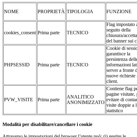
NOME
PROPRIETÀ
TIPOLOGIA
FUNZIONE
Flag impostato 
seguito della
cookies_consent
Prima parte
TECNICO
chiusura/accett
del banner sui 
Cookie di sessi
garantisce la
persistenza dell
PHPSESSID
Prima parte
TECNICO
informazioni la
server a fronte 
nuove richieste 
client.
Contiene flag pe
pagine visitate,
ANALITICO
PVW_VISITE
Prima parte
evitare di conta
ANONIMIZZATO
visite doppie a l
statistico
Modalità per disabilitare/cancellare i cookie
Attraverso le impostazioni del browser l’utente può: (i) gestire le