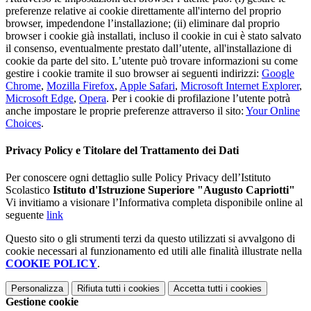
preferenze relative ai cookie direttamente all'interno del proprio
browser, impedendone l’installazione; (ii) eliminare dal proprio
browser i cookie già installati, incluso il cookie in cui è stato salvato
il consenso, eventualmente prestato dall’utente, all'installazione di
cookie da parte del sito. L’utente può trovare informazioni su come
gestire i cookie tramite il suo browser ai seguenti indirizzi:
Google
Chrome
,
Mozilla Firefox
,
Apple Safari
,
Microsoft Internet Explorer
,
Microsoft Edge
,
Opera
. Per i cookie di profilazione l’utente potrà
anche impostare le proprie preferenze attraverso il sito:
Your Online
Choices
.
Privacy Policy e Titolare del Trattamento dei Dati
Per conoscere ogni dettaglio sulle Policy Privacy dell’Istituto
Scolastico
Istituto d'Istruzione Superiore "Augusto Capriotti"
Vi invitiamo a visionare l’Informativa completa disponibile online al
seguente
link
Questo sito o gli strumenti terzi da questo utilizzati si avvalgono di
cookie necessari al funzionamento ed utili alle finalità illustrate nella
COOKIE POLICY
.
Personalizza
Rifiuta tutti
i cookies
Accetta tutti
i cookies
Gestione cookie