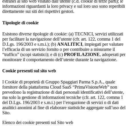
estranei al sito web visitato dall’utente (c.d. cookie di terze parti); le
informazioni riguardanti la loro privacy e sul loro uso sono reperibili
direttamente sui siti dei rispettivi gestori.
Tipologie di cookie
Esistono diverse tipologie di cookie: (a) TECNICI, servizi utilizzati
per facilitare la navigazione dell’utente (cfr. art. 122, comma 1 del
D.Lgs. 196/2003 e s.m.i.); (b)
ANALITICI
, impiegati per valutare
l’efficacia di un servizio fornito o per contribuire a misurarne il
“traffico” (scopi statistici); e di (c)
PROFILAZIONE
, adoperati per
monitorare il comportamento dell’utente durante la navigazione.
Cookie presenti sul sito web
I Cookie di proprietà di Gruppo Spaggiari Parma S.p.A., quale
fornitore della piattaforma Cloud SaaS “PrimaVisioneWeb” non
prevedono la registrazione di dati personali identificativi dell’utente,
ma solo la gestione di informazioni tecniche (cfr. art. 122, comma 1
del D.Lgs. 196/2003 e s.m.i.) per l’erogazione di servizi o di dati
analitici anonimi al fine di elaborare statistiche aggregate sull’uso del
Sito.
Elenco dei cookie presenti sul Sito web