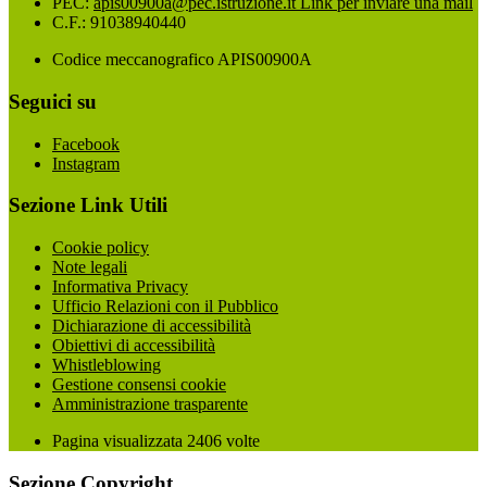
PEC:
apis00900a@pec.istruzione.it
Link per inviare una mail
C.F.: 91038940440
Codice meccanografico APIS00900A
Seguici su
Facebook
Instagram
Sezione Link Utili
Cookie policy
Note legali
Informativa Privacy
Ufficio Relazioni con il Pubblico
Dichiarazione di accessibilità
Obiettivi di accessibilità
Whistleblowing
Gestione consensi cookie
Amministrazione trasparente
Pagina visualizzata
2406
volte
Sezione Copyright