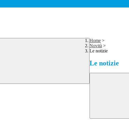
Home
>
Novità
>
Le notizie
Le notizie