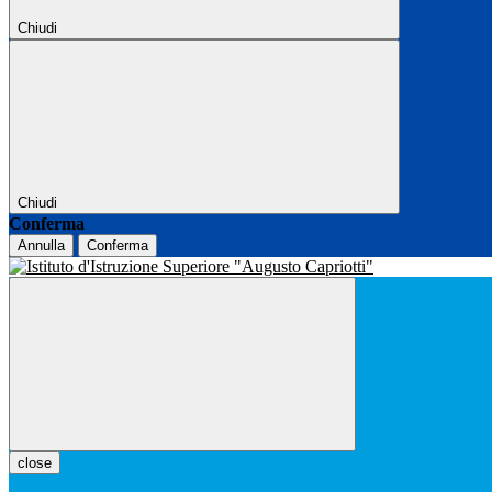
Chiudi
Chiudi
Conferma
Annulla
Conferma
close