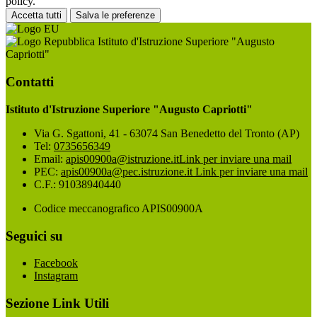
policy.
Accetta tutti
Salva le preferenze
Istituto d'Istruzione Superiore "Augusto
Capriotti"
Contatti
Istituto d'Istruzione Superiore "Augusto Capriotti"
Via G. Sgattoni, 41 - 63074 San Benedetto del Tronto (AP)
Tel:
0735656349
Email:
apis00900a@istruzione.it
Link per inviare una mail
PEC:
apis00900a@pec.istruzione.it
Link per inviare una mail
C.F.: 91038940440
Codice meccanografico APIS00900A
Seguici su
Facebook
Instagram
Sezione Link Utili