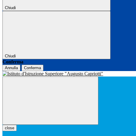
Chiudi
Chiudi
Conferma
Annulla
Conferma
close