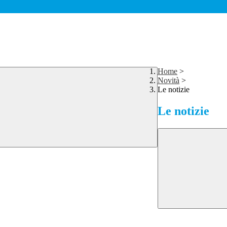
Home
>
Novità
>
Le notizie
Le notizie