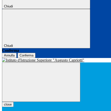
Chiudi
Chiudi
Conferma
Annulla
Conferma
close