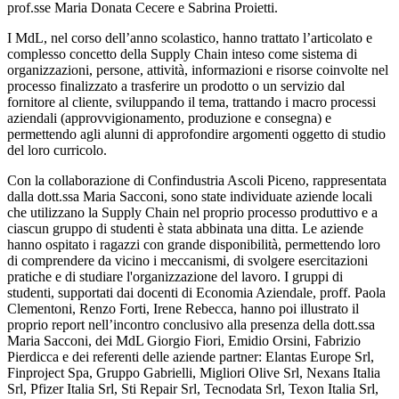
prof.sse Maria Donata Cecere e Sabrina Proietti.
I MdL, nel corso dell’anno scolastico, hanno trattato l’articolato e
complesso concetto della Supply Chain inteso come sistema di
organizzazioni, persone, attività, informazioni e risorse coinvolte nel
processo finalizzato a trasferire un prodotto o un servizio dal
fornitore al cliente, sviluppando il tema, trattando i macro processi
aziendali (approvvigionamento, produzione e consegna) e
permettendo agli alunni di approfondire argomenti oggetto di studio
del loro curricolo.
Con la collaborazione di Confindustria Ascoli Piceno, rappresentata
dalla dott.ssa Maria Sacconi, sono state individuate aziende locali
che utilizzano la Supply Chain nel proprio processo produttivo e a
ciascun gruppo di studenti è stata abbinata una ditta. Le aziende
hanno ospitato i ragazzi con grande disponibilità, permettendo loro
di comprendere da vicino i meccanismi, di svolgere esercitazioni
pratiche e di studiare l'organizzazione del lavoro. I gruppi di
studenti, supportati dai docenti di Economia Aziendale, proff. Paola
Clementoni, Renzo Forti, Irene Rebecca, hanno poi illustrato il
proprio report nell’incontro conclusivo alla presenza della dott.ssa
Maria Sacconi, dei MdL Giorgio Fiori, Emidio Orsini, Fabrizio
Pierdicca e dei referenti delle aziende partner: Elantas Europe Srl,
Finproject Spa, Gruppo Gabrielli, Migliori Olive Srl, Nexans Italia
Srl, Pfizer Italia Srl, Sti Repair Srl, Tecnodata Srl, Texon Italia Srl,