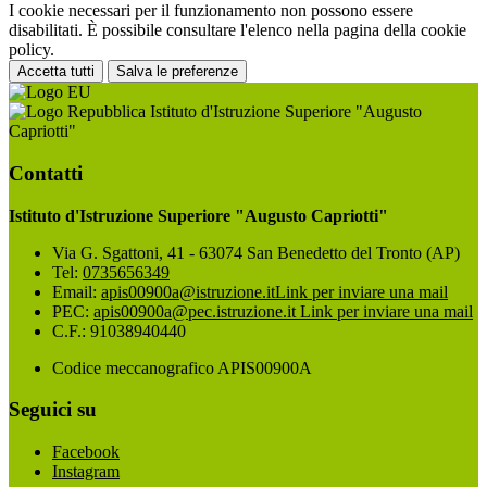
I cookie necessari per il funzionamento non possono essere
disabilitati. È possibile consultare l'elenco nella pagina della cookie
policy.
Accetta tutti
Salva le preferenze
Istituto d'Istruzione Superiore "Augusto
Capriotti"
Contatti
Istituto d'Istruzione Superiore "Augusto Capriotti"
Via G. Sgattoni, 41 - 63074 San Benedetto del Tronto (AP)
Tel:
0735656349
Email:
apis00900a@istruzione.it
Link per inviare una mail
PEC:
apis00900a@pec.istruzione.it
Link per inviare una mail
C.F.: 91038940440
Codice meccanografico APIS00900A
Seguici su
Facebook
Instagram