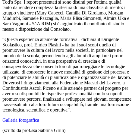
Tod’s Spa. I report presentati si sono distinti per l'ottima qualità,
tanto da rendere complessa la stesura di una classifica di merito: il
gruppo vincitore (Mary Capecci, Camilla Di Girolamo, Morgan
Mudimbi, Samuele Pazzaglia, Maria Elisa Simonetti, Almira Uka e
Sara Vagnoni - 5^A RIM) si è aggiudicato il contributo di studio
messo a disposizione dal Consolato.
“Questa esperienza altamente formativa - dichiara il Dirigente
Scolastico, prof. Enrico Piasini - ha tra i suoi scopi quello di
promuovere la cultura del lavoro nella società, in particolare nel
mondo della scuola, permettendo agli alunni di ampliare i propri
orizzonti conoscitivi, in una prospettiva di crescita e di
consapevolezza che consenta loro di padroneggiare le tecnologie
utilizzate, di conoscere le nuove modalità di gestione dei processi e
di potenziare le abilità di pianificazione e organizzazione del lavoro.
Doverosi i ringraziamenti alla Federazione Maestri del Lavoro, a
Confindustria Ascoli Piceno e alle aziende partner del progetto per
aver reso disponibili le rispettive professionalità con lo scopo di
promuovere percorsi finalizzati a sviluppare nei giovani competenze
trasversali utili alla loro futura occupabilità, tramite una formazione
tecnologica, scientifica e operativa”.
Galleria fotografica
(scritto da prof.ssa Sabrina Grilli)