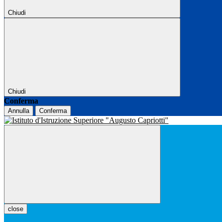
Chiudi
Chiudi
Conferma
Annulla
Conferma
close