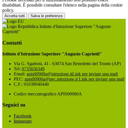
disabilitati. È possibile consultare l'elenco nella pagina della cookie
policy.
Accetta tutti
Salva le preferenze
Istituto d'Istruzione Superiore "Augusto
Capriotti"
Contatti
Istituto d'Istruzione Superiore "Augusto Capriotti"
Via G. Sgattoni, 41 - 63074 San Benedetto del Tronto (AP)
Tel:
0735656349
Email:
apis00900a@istruzione.it
Link per inviare una mail
PEC:
apis00900a@pec.istruzione.it
Link per inviare una mail
C.F.: 91038940440
Codice meccanografico APIS00900A
Seguici su
Facebook
Instagram