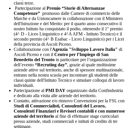
classi terze.
Partecipazione al
Premio “Storie di Alternanzae
Competenze”
promosso dalle Camere di commercio delle
Marche e da Unioncamere in collaborazione con il Ministero
dell'Istruzione e del Merito: per il quarto anno consecutivo il
nostro Istituto ha conquistato il podio, ottenendo il 1° premio
(4^ D - Liceo Linguistico e 4^A AFM - Istituto Tecnico) e il
secondo premio (4^ B Esabac - Liceo Linguistico) per i Licei
della provincia di Ascoli Piceno.
Collaborazione con l'
Agenzia "Sviluppo Lavoro Italia"
di
Ascoli Piceno e con il
Centro per l’Impiego di San
Benedetto del Tronto
in particolare per l’organizzazione
dell’evento
“Recruting day”
, grazie al quale moltissime
aziende attive sul territorio, anche di spessore multinazionale,
entrano nella nostra scuola per incontrare gli studenti delle
classi quinte dell'Istituto Tecnico e simulare colloqui di lavoro
individuali.
Partecipazione al
PMI DAY
organizzato dalla Confindustria
e dedicato alla visita alle aziende del territorio.
Contatto, attivazione e/o rinnovo Convenzioni per la FSL con
Studi di Commercialisti, Consulenti del Lavoro,
Consulenti Finanziari e Revisori contabili e con numerose
aziende del territorio
al fine di effettuare stage curricolari
presso aziende, studi commerciali e istituti di credito di tre
settimane.