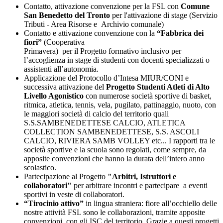
Contatto, attivazione convenzione per la FSL con
Comune
San Benedetto del Tronto
per l'attivazione di stage (Servizio
Tributi - Area Risorse e Archivio comunale)
Contatto e attivazione convenzione con la
“Fabbrica dei
fiori”
(Cooperativa
Primavera) per il Progetto formativo inclusivo per
l’accoglienza in stage di studenti con docenti specializzati o
assistenti all’autonomia.
Applicazione del Protocollo d’Intesa MIUR/CONI e
successiva attivazione del
Progetto Studenti Atleti di Alto
Livello Agonistico
con numerose società sportive di basket,
ritmica, atletica, tennis, vela, pugilato, pattinaggio, nuoto, con
le maggiori società di calcio del territorio quali
S.S.SAMBENEDETTESE CALCIO, ATLETICA
COLLECTION SAMBENEDETTESE, S.S. ASCOLI
CALCIO, RIVIERA SAMB VOLLEY etc... I rapporti tra le
società sportive e la scuola sono regolati, come sempre, da
apposite convenzioni che hanno la durata dell’intero anno
scolastico.
Partecipazione al Progetto
"Arbitri, Istruttori e
collaboratori"
per arbitrare incontri e partecipare a eventi
sportivi in veste di collaboratori.
“Tirocinio attivo”
in lingua straniera: fiore all’occhiello delle
nostre attività FSL sono le collaborazioni, tramite apposite
convenzioni, con gli ISC del territorio. Grazie a questi progetti