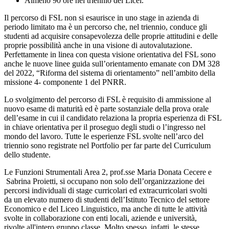
Almeno 90 ore nel triennio dei Licei.
Il percorso di FSL non si esaurisce in uno stage in azienda di
periodo limitato ma è un percorso che, nel triennio, conduce gli
studenti ad acquisire consapevolezza delle proprie attitudini e delle
proprie possibilità anche in una visione di autovalutazione.
Perfettamente in linea con questa visione orientativa del FSL sono
anche le nuove linee guida sull’orientamento emanate con DM 328
del 2022, “Riforma del sistema di orientamento” nell’ambito della
missione 4- componente 1 del PNRR.
Lo svolgimento del percorso di FSL è requisito di ammissione al
nuovo esame di maturità ed è parte sostanziale della prova orale
dell’esame in cui il candidato relaziona la propria esperienza di FSL
in chiave orientativa per il proseguo degli studi o l’ingresso nel
mondo del lavoro. Tutte le esperienze FSL svolte nell’arco del
triennio sono registrate nel Portfolio per far parte del Curriculum
dello studente.
Le Funzioni Strumentali Area 2, prof.sse Maria Donata Cecere e
Sabrina Proietti, si occupano non solo dell’organizzazione dei
percorsi individuali di stage curricolari ed extracurricolari svolti
da un elevato numero di studenti dell’Istituto Tecnico del settore
Economico e del Liceo Linguistico, ma anche di tutte le attività
svolte in collaborazione con enti locali, aziende e università,
rivolte all'intero gruppo classe. Molto spesso, infatti, le stesse