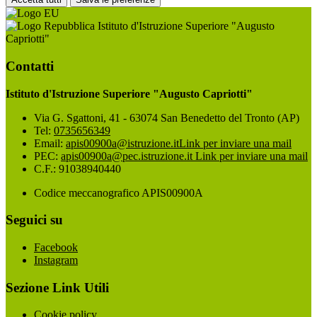
Istituto d'Istruzione Superiore "Augusto
Capriotti"
Contatti
Istituto d'Istruzione Superiore "Augusto Capriotti"
Via G. Sgattoni, 41 - 63074 San Benedetto del Tronto (AP)
Tel:
0735656349
Email:
apis00900a@istruzione.it
Link per inviare una mail
PEC:
apis00900a@pec.istruzione.it
Link per inviare una mail
C.F.: 91038940440
Codice meccanografico APIS00900A
Seguici su
Facebook
Instagram
Sezione Link Utili
Cookie policy