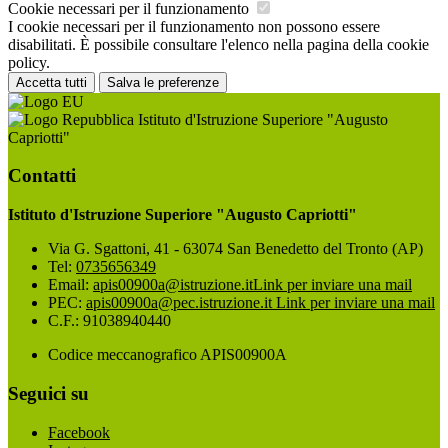
Cookie necessari per il funzionamento
I cookie necessari per il funzionamento non possono essere
disabilitati. È possibile consultare l'elenco nella pagina della cookie
policy.
Accetta tutti
Salva le preferenze
Istituto d'Istruzione Superiore "Augusto
Capriotti"
Contatti
Istituto d'Istruzione Superiore "Augusto Capriotti"
Via G. Sgattoni, 41 - 63074 San Benedetto del Tronto (AP)
Tel:
0735656349
Email:
apis00900a@istruzione.it
Link per inviare una mail
PEC:
apis00900a@pec.istruzione.it
Link per inviare una mail
C.F.: 91038940440
Codice meccanografico APIS00900A
Seguici su
Facebook