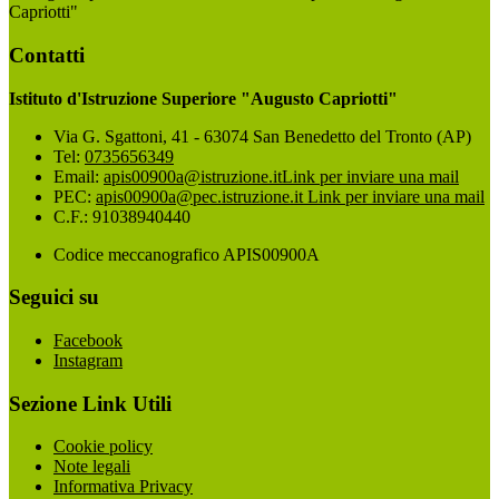
Capriotti"
Contatti
Istituto d'Istruzione Superiore "Augusto Capriotti"
Via G. Sgattoni, 41 - 63074 San Benedetto del Tronto (AP)
Tel:
0735656349
Email:
apis00900a@istruzione.it
Link per inviare una mail
PEC:
apis00900a@pec.istruzione.it
Link per inviare una mail
C.F.: 91038940440
Codice meccanografico APIS00900A
Seguici su
Facebook
Instagram
Sezione Link Utili
Cookie policy
Note legali
Informativa Privacy