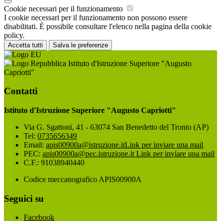
Cookie necessari per il funzionamento
I cookie necessari per il funzionamento non possono essere
disabilitati. È possibile consultare l'elenco nella pagina della cookie
policy.
Accetta tutti
Salva le preferenze
Istituto d'Istruzione Superiore "Augusto
Capriotti"
Contatti
Istituto d'Istruzione Superiore "Augusto Capriotti"
Via G. Sgattoni, 41 - 63074 San Benedetto del Tronto (AP)
Tel:
0735656349
Email:
apis00900a@istruzione.it
Link per inviare una mail
PEC:
apis00900a@pec.istruzione.it
Link per inviare una mail
C.F.: 91038940440
Codice meccanografico APIS00900A
Seguici su
Facebook