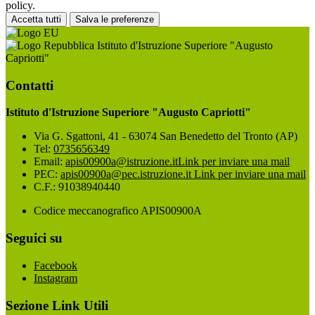
policy.
Accetta tutti
Salva le preferenze
Istituto d'Istruzione Superiore "Augusto
Capriotti"
Contatti
Istituto d'Istruzione Superiore "Augusto Capriotti"
Via G. Sgattoni, 41 - 63074 San Benedetto del Tronto (AP)
Tel:
0735656349
Email:
apis00900a@istruzione.it
Link per inviare una mail
PEC:
apis00900a@pec.istruzione.it
Link per inviare una mail
C.F.: 91038940440
Codice meccanografico APIS00900A
Seguici su
Facebook
Instagram
Sezione Link Utili