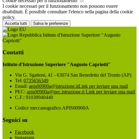
Cookie necessari per il funzionamento
I cookie necessari per il funzionamento non possono essere
disabilitati. È possibile consultare l'elenco nella pagina della cookie
policy.
Accetta tutti
Salva le preferenze
Istituto d'Istruzione Superiore "Augusto
Capriotti"
Contatti
Istituto d'Istruzione Superiore "Augusto Capriotti"
Via G. Sgattoni, 41 - 63074 San Benedetto del Tronto (AP)
Tel:
0735656349
Email:
apis00900a@istruzione.it
Link per inviare una mail
PEC:
apis00900a@pec.istruzione.it
Link per inviare una mail
C.F.: 91038940440
Codice meccanografico APIS00900A
Seguici su
Facebook
Instagram