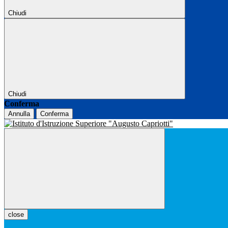
Chiudi
Chiudi
Conferma
Annulla
Conferma
close