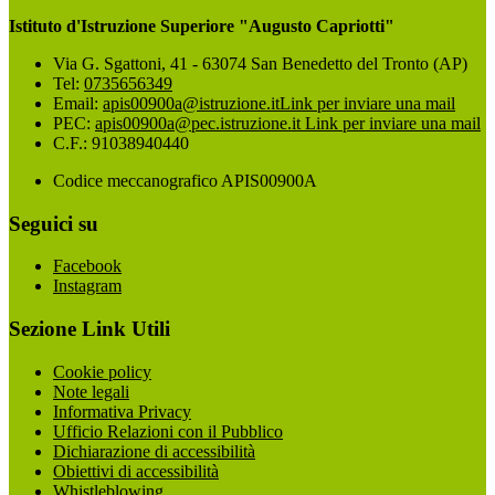
Istituto d'Istruzione Superiore "Augusto Capriotti"
Via G. Sgattoni, 41 - 63074 San Benedetto del Tronto (AP)
Tel:
0735656349
Email:
apis00900a@istruzione.it
Link per inviare una mail
PEC:
apis00900a@pec.istruzione.it
Link per inviare una mail
C.F.: 91038940440
Codice meccanografico APIS00900A
Seguici su
Facebook
Instagram
Sezione Link Utili
Cookie policy
Note legali
Informativa Privacy
Ufficio Relazioni con il Pubblico
Dichiarazione di accessibilità
Obiettivi di accessibilità
Whistleblowing