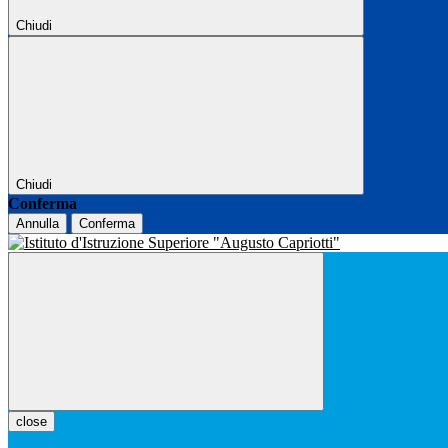
Chiudi
Chiudi
Conferma
Annulla
Conferma
close