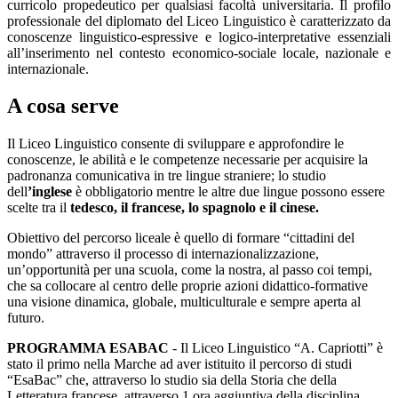
curricolo propedeutico per qualsiasi facoltà universitaria. Il profilo
professionale del diplomato del Liceo Linguistico è caratterizzato da
conoscenze linguistico-espressive e logico-interpretative essenziali
all’inserimento nel contesto economico-sociale locale, nazionale e
internazionale.
A cosa serve
Il Liceo Linguistico consente di sviluppare e approfondire le
conoscenze, le abilità e le competenze necessarie per acquisire la
padronanza comunicativa in tre lingue straniere; lo studio
dell
’inglese
è obbligatorio mentre le altre due lingue possono essere
scelte tra il
tedesco, il francese, lo spagnolo e il cinese.
Obiettivo del percorso liceale è quello di formare “cittadini del
mondo” attraverso il processo di internazionalizzazione,
un’opportunità per una scuola, come la nostra, al passo coi tempi,
che sa collocare al centro delle proprie azioni didattico-formative
una visione dinamica, globale, multiculturale e sempre aperta al
futuro.
PROGRAMMA ESABAC
- Il Liceo Linguistico “A. Capriotti” è
stato il primo nella Marche ad aver istituito il percorso di studi
“EsaBac” che, attraverso lo studio sia della Storia che della
Letteratura francese, attraverso 1 ora aggiuntiva della disciplina