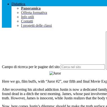
Didattica
Panoramica
Offerta formativa
Info utili
Contatti
I progetti delle classi
Campo di ricerca per le pagine del sito
Here we go, film buffs, with “Juror #2”, our fifth and final Movie Exp
After recovering his alcohol addiction Justin is now a dedicated fami
found dead in a ditch the next morning. James, whose past involvement 
truth. However, James is innocent, while Justin realizes that the body
Now, here comes Justin’s dilemma: should he make the truth surface an