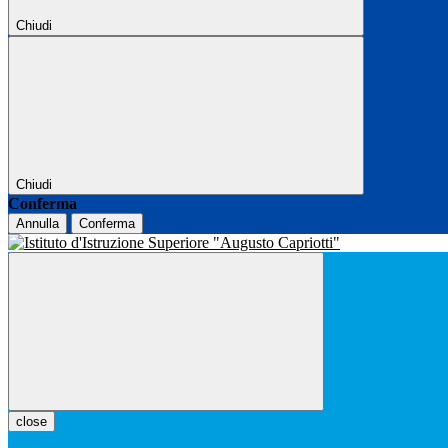
Chiudi
Chiudi
Conferma
Annulla
Conferma
close