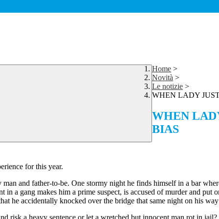
Home
>
Novità
>
Le notizie
>
WHEN LADY JUST
WHEN LADY
BIAS
erience for this year.
ly man and father-to-be. One stormy night he finds himself in a bar wh
in a gang makes him a prime suspect, is accused of murder and put on tri
 that he accidentally knocked over the bridge that same night on his way
d risk a heavy sentence or let a wretched but innocent man rot in jail?