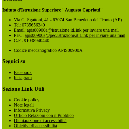
Istituto d'Istruzione Superiore "Augusto Capriotti"
Via G. Sgattoni, 41 - 63074 San Benedetto del Tronto (AP)
Tel:
0735656349
Email:
apis00900a@istruzione.it
Link per inviare una mail
PEC:
apis00900a@pec.istruzione.it
Link per inviare una mail
C.F.: 91038940440
Codice meccanografico APIS00900A
Seguici su
Facebook
Instagram
Sezione Link Utili
Cookie policy
Note legali
Informativa Privacy
Ufficio Relazioni con il Pubblico
Dichiarazione di accessibilità
Obiettivi di accessibilità