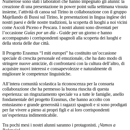
Numerose sono stati i laboratori che hanno impegnato gli alunni: la
creazione di una presentazione in power point sulla settimana vissuta
insieme, l’attività di canoa sul Tirino in collaborazione con il gruppo
Majellando di Bussi sul Tirino, le presentazioni in lingua inglese dei
nostri paesi e delle nostre tradizioni, la scoperta di luoghi a noi vicini
come Ascoli Piceno e Pescara. I nostri alunni sono diventati per
l’occasione
Guías por un día
- Guide per un giorno e hanno
accompagnato i corrispondenti spagnoli alla scoperta dei luoghi e
della storia delle due città.
Il Progetto Erasmus “I miti europei” ha costituito un’occasione
speciale di crescita personale ed emozionale, che ha dato modo di
stringere nuove amicizie, di confrontarsi con la cultura dell’altro, di
acquisire nuovi interessi e consapevolezze e naturalmente di
migliorare le competenze linguistiche.
All’intera comunità scolastica la riconoscenza per la consueta
collaborazione che ha permesso la buona riuscita di questa
esperienza: un ringraziamento speciale va a tutte le famiglie, anello
fondamentale del progetto Erasmus, che hanno accolto con
entusiasmo e grande generosità i ragazzi spagnoli e si sono prodigati
per far vivere a pieno ai propri figli e ai loro corrispondenti
un’esperienza indimenticabile.
Tra pochi mesi i nostri alunni saranno i protagonisti.
¡Vamos a