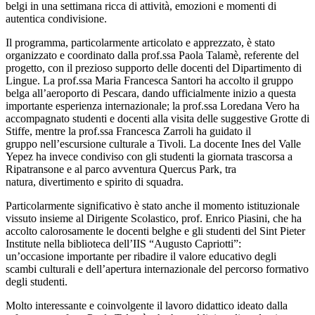
belgi in una settimana ricca di attività, emozioni e momenti di
autentica condivisione.
Il programma, particolarmente articolato e apprezzato, è stato
organizzato e coordinato dalla prof.ssa Paola Talamè, referente del
progetto, con il prezioso supporto delle docenti del Dipartimento di
Lingue. La prof.ssa Maria Francesca Santori ha accolto il gruppo
belga all’aeroporto di Pescara, dando ufficialmente inizio a questa
importante esperienza internazionale; la prof.ssa Loredana Vero ha
accompagnato studenti e docenti alla visita delle suggestive Grotte di
Stiffe, mentre la prof.ssa Francesca Zarroli ha guidato il
gruppo nell’escursione culturale a Tivoli. La docente Ines del Valle
Yepez ha invece condiviso con gli studenti la giornata trascorsa a
Ripatransone e al parco avventura Quercus Park, tra
natura, divertimento e spirito di squadra.
Particolarmente significativo è stato anche il momento istituzionale
vissuto insieme al Dirigente Scolastico, prof. Enrico Piasini, che ha
accolto calorosamente le docenti belghe e gli studenti del Sint Pieter
Institute nella biblioteca dell’IIS “Augusto Capriotti”:
un’occasione importante per ribadire il valore educativo degli
scambi culturali e dell’apertura internazionale del percorso formativo
degli studenti.
Molto interessante e coinvolgente il lavoro didattico ideato dalla