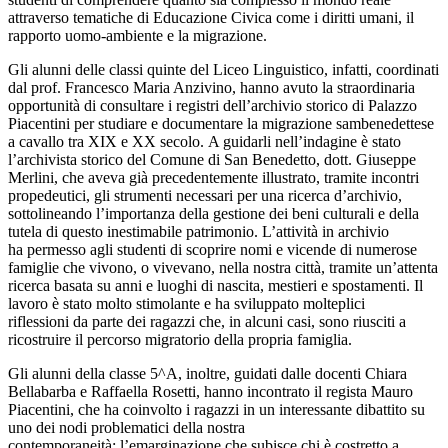
attraverso tematiche di Educazione Civica come i diritti umani, il
rapporto uomo-ambiente e la migrazione.
Gli alunni delle classi quinte del Liceo Linguistico, infatti, coordinati
dal prof. Francesco Maria Anzivino, hanno avuto la straordinaria
opportunità di consultare i registri dell’archivio storico di Palazzo
Piacentini per studiare e documentare la migrazione sambenedettese
a cavallo tra XIX e XX secolo. A guidarli nell’indagine è stato
l’archivista storico del Comune di San Benedetto, dott. Giuseppe
Merlini, che aveva già precedentemente illustrato, tramite incontri
propedeutici, gli strumenti necessari per una ricerca d’archivio,
sottolineando l’importanza della gestione dei beni culturali e della
tutela di questo inestimabile patrimonio. L’attività in archivio
ha permesso agli studenti di scoprire nomi e vicende di numerose
famiglie che vivono, o vivevano, nella nostra città, tramite un’attenta
ricerca basata su anni e luoghi di nascita, mestieri e spostamenti. Il
lavoro è stato molto stimolante e ha sviluppato molteplici
riflessioni da parte dei ragazzi che, in alcuni casi, sono riusciti a
ricostruire il percorso migratorio della propria famiglia.
Gli alunni della classe 5^A, inoltre, guidati dalle docenti Chiara
Bellabarba e Raffaella Rosetti, hanno incontrato il regista Mauro
Piacentini, che ha coinvolto i ragazzi in un interessante dibattito su
uno dei nodi problematici della nostra
contemporaneità: l’emarginazione che subisce chi è costretto a