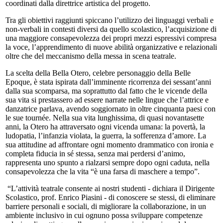
coordinati dalla direttrice artistica del progetto.
Tra gli obiettivi raggiunti spiccano l’utilizzo dei linguaggi verbali e
non-verbali in contesti diversi da quello scolastico, l’acquisizione di
una maggiore consapevolezza dei propri mezzi espressivi compresa
la voce, l’apprendimento di nuove abilità organizzative e relazionali
oltre che del meccanismo della messa in scena teatrale.
La scelta della Bella Otero, celebre personaggio della Belle
Epoque, è stata ispirata dall’imminente ricorrenza dei sessant’anni
dalla sua scomparsa, ma soprattutto dal fatto che le vicende della
sua vita si prestassero ad essere narrate nelle lingue che l’attrice e
danzatrice parlava, avendo soggiornato in oltre cinquanta paesi con
le sue tournée. Nella sua vita lunghissima, di quasi novantasette
anni, la Otero ha attraversato ogni vicenda umana: la povertà, la
ludopatia, l’infanzia violata, la guerra, la sofferenza d’amore. La
sua attitudine ad affrontare ogni momento drammatico con ironia e
completa fiducia in sé stessa, senza mai perdersi d’animo,
rappresenta uno spunto a rialzarsi sempre dopo ogni caduta, nella
consapevolezza che la vita “è una farsa di maschere a tempo”.
“L’attività teatrale consente ai nostri studenti - dichiara il Dirigente
Scolastico, prof. Enrico Piasini - di conoscere se stessi, di eliminare
barriere personali e sociali, di migliorare la collaborazione, in un
ambiente inclusivo in cui ognuno possa sviluppare competenze