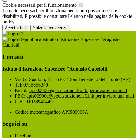
Cookie necessari per il funzionamento
I cookie necessari per il funzionamento non possono essere
disabilitati. È possibile consultare l'elenco nella pagina della cookie
policy.
Accetta tutti
Salva le preferenze
Istituto d'Istruzione Superiore "Augusto
Capriotti"
Contatti
Istituto d'Istruzione Superiore "Augusto Capriotti"
Via G. Sgattoni, 41 - 63074 San Benedetto del Tronto (AP)
Tel:
0735656349
Email:
apis00900a@istruzione.it
Link per inviare una mail
PEC:
apis00900a@pec.istruzione.it
Link per inviare una mail
C.F.: 91038940440
Codice meccanografico APIS00900A
Seguici su
Facebook