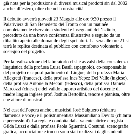
già nota per la produzione di diversi musical prodotti sin dal 2002
anche all’estero, oltre che nella nostra città.
Il debutto avverrà giovedì 23 Maggio alle ore 9:30 presso il
Palariviera di San Benedetto del Tronto con un matinée
completamente riservato a studenti e insegnanti dell’Istituto,
preceduto da una breve conferenza illustrativa e seguito da un
dibattito aperto alle domande degli spettatori. La sera alle ore 21 si
terrà la replica destinata al pubblico con contributo volontario a
sostegno del progetto.
Per la realizzazione del laboratorio ci si è avvalsi della consulenza
linguistica della prof.ssa Luisa Basili (spagnolo), co-responsabile
del progetto e capo-dipartimento di Lingue, della prof.ssa Maria
Allegretti (francese), della prof.ssa Ines Yepez Del Valle (inglese),
della prof.ssa Antonella Meconi (tedesco), della prof.ssa Daniela
Marcozzi (cinese) e del valido apporto artistico del docente di
madre lingua inglese prof. Joshua Bertollini, tenore e pianista, oltre
che attore di musical.
Nel cast dell’opera anche i musicisti José Salguero (chitarra
flamenca e voce) e il polistrumentista Massimiliano Devito (chitarra
e percussioni). La regia è condotta dalla valente attrice e regista
Gilda Luzzi e dalla prof.ssa Paola Sguerrini. Costumi, scenografie,
grafica, acconciature e trucco sono stati realizzati dagli studenti