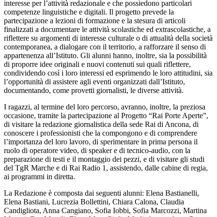
interesse per l’attività redazionale e che possiedono particolari
competenze linguistiche e digitali. Il progetto prevede la
partecipazione a lezioni di formazione e la stesura di articoli
finalizzati a documentare le attività scolastiche ed extrascolastiche, a
riflettere su argomenti di interesse culturale o di attualità della società
contemporanea, a dialogare con il territorio, a rafforzare il senso di
appartenenza all’Istituto. Gli alunni hanno, inoltre, sia la possibilità
di proporre idee originali e nuovi contenuti sui quali riflettere,
condividendo così i loro interessi ed esprimendo le loro attitudini, sia
l’opportunità di assistere agli eventi organizzati dall’Istituto,
documentando, come provetti giornalisti, le diverse attività.
I ragazzi, al termine del loro percorso, avranno, inoltre, la preziosa
occasione, tramite la partecipazione al Progetto “Rai Porte Aperte”,
di visitare la redazione giornalistica della sede Rai di Ancona, di
conoscere i professionisti che la compongono e di comprendere
l’importanza del loro lavoro, di sperimentare in prima persona il
ruolo di operatore video, di speaker e di tecnico-audio, con la
preparazione di testi e il montaggio dei pezzi, e di visitare gli studi
del TgR Marche e di Rai Radio 1, assistendo, dalle cabine di regia,
ai programmi in diretta.
La Redazione è composta dai seguenti alunni: Elena Bastianelli,
Elena Bastiani, Lucrezia Bollettini, Chiara Calona, Claudia
Candigliota, Anna Cangiano, Sofia Iobbi, Sofia Marcozzi, Martina