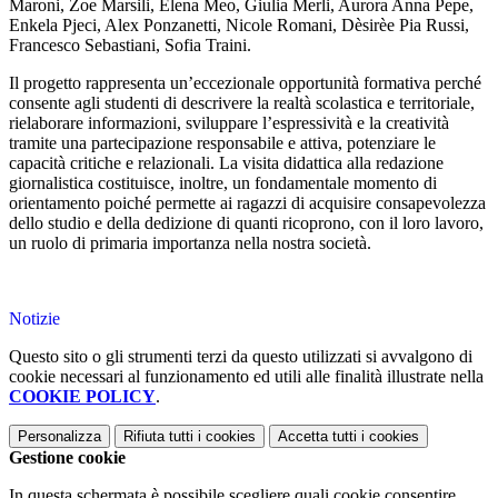
Maroni, Zoe Marsili, Elena Meo, Giulia Merli, Aurora Anna Pepe,
Enkela Pjeci, Alex Ponzanetti, Nicole Romani, Dèsirèe Pia Russi,
Francesco Sebastiani, Sofia Traini.
Il progetto rappresenta un’eccezionale opportunità formativa perché
consente agli studenti di descrivere la realtà scolastica e territoriale,
rielaborare informazioni, sviluppare l’espressività e la creatività
tramite una partecipazione responsabile e attiva, potenziare le
capacità critiche e relazionali. La visita didattica alla redazione
giornalistica costituisce, inoltre, un fondamentale momento di
orientamento poiché permette ai ragazzi di acquisire consapevolezza
dello studio e della dedizione di quanti ricoprono, con il loro lavoro,
un ruolo di primaria importanza nella nostra società.
Notizie
Questo sito o gli strumenti terzi da questo utilizzati si avvalgono di
cookie necessari al funzionamento ed utili alle finalità illustrate nella
COOKIE POLICY
.
Personalizza
Rifiuta tutti
i cookies
Accetta tutti
i cookies
Gestione cookie
In questa schermata è possibile scegliere quali cookie consentire.