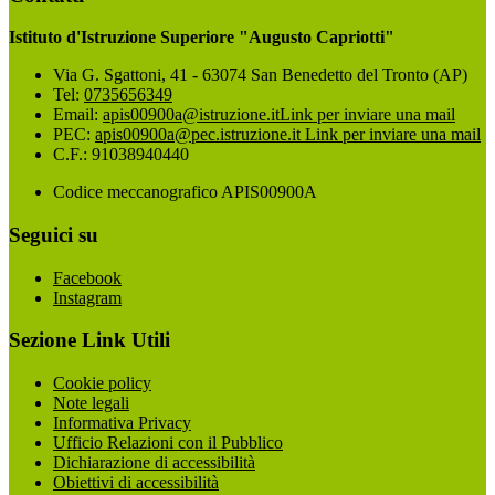
Istituto d'Istruzione Superiore "Augusto Capriotti"
Via G. Sgattoni, 41 - 63074 San Benedetto del Tronto (AP)
Tel:
0735656349
Email:
apis00900a@istruzione.it
Link per inviare una mail
PEC:
apis00900a@pec.istruzione.it
Link per inviare una mail
C.F.: 91038940440
Codice meccanografico APIS00900A
Seguici su
Facebook
Instagram
Sezione Link Utili
Cookie policy
Note legali
Informativa Privacy
Ufficio Relazioni con il Pubblico
Dichiarazione di accessibilità
Obiettivi di accessibilità