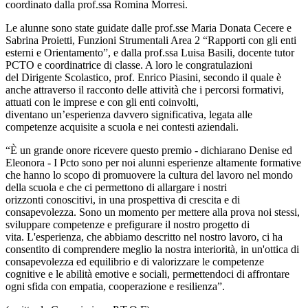
coordinato dalla prof.ssa Romina Morresi.
Le alunne sono state guidate dalle prof.sse Maria Donata Cecere e
Sabrina Proietti, Funzioni Strumentali Area 2 “Rapporti con gli enti
esterni e Orientamento”, e dalla prof.ssa Luisa Basili, docente tutor
PCTO e coordinatrice di classe. A loro le congratulazioni
del Dirigente Scolastico, prof. Enrico Piasini, secondo il quale è
anche attraverso il racconto delle attività che i percorsi formativi,
attuati con le imprese e con gli enti coinvolti,
diventano un’esperienza davvero significativa, legata alle
competenze acquisite a scuola e nei contesti aziendali.
“È un grande onore ricevere questo premio - dichiarano Denise ed
Eleonora - I Pcto sono per noi alunni esperienze altamente formative
che hanno lo scopo di promuovere la cultura del lavoro nel mondo
della scuola e che ci permettono di allargare i nostri
orizzonti conoscitivi, in una prospettiva di crescita e di
consapevolezza. Sono un momento per mettere alla prova noi stessi,
sviluppare competenze e prefigurare il nostro progetto di
vita. L'esperienza, che abbiamo descritto nel nostro lavoro, ci ha
consentito di comprendere meglio la nostra interiorità, in un'ottica di
consapevolezza ed equilibrio e di valorizzare le competenze
cognitive e le abilità emotive e sociali, permettendoci di affrontare
ogni sfida con empatia, cooperazione e resilienza”.