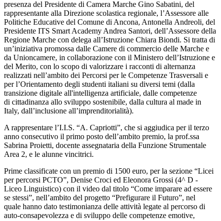
presenza del Presidente di Camera Marche Gino Sabatini, del
rappresentante alla Direzione scolastica regionale, l’Assessore alle
Politiche Educative del Comune di Ancona, Antonella Andreoli, del
Presidente ITS Smart Academy Andrea Santori, dell’Assessore della
Regione Marche con delega all’Istruzione Chiara Biondi. Si tratta di
un’iniziativa promossa dalle Camere di commercio delle Marche e
da Unioncamere, in collaborazione con il Ministero dell’Istruzione e
del Merito, con lo scopo di valorizzare i racconti di alternanza
realizzati nell’ambito dei Percorsi per le Competenze Trasversali e
per l’Orientamento degli studenti italiani su diversi temi (dalla
transizione digitale all'intelligenza artificiale, dalle competenze
di cittadinanza allo sviluppo sostenibile, dalla cultura al made in
Italy, dall’inclusione all’imprenditorialità).
A rappresentare l’I.I.S. “A. Capriotti”, che si aggiudica per il terzo
anno consecutivo il primo posto dell’ambito premio, la prof.ssa
Sabrina Proietti, docente assegnataria della Funzione Strumentale
Area 2, e le alunne vincitrici.
Prime classificate con un premio di 1500 euro, per la sezione “Licei
per percorsi PCTO”, Denise Croci ed Eleonora Grossi (4^ D -
Liceo Linguistico) con il video dal titolo “Come imparare ad essere
se stessi”, nell’ambito del progetto “Prefigurare il Futuro”, nel
quale hanno dato testimonianza delle attività legate al percorso di
auto-consapevolezza e di sviluppo delle competenze emotive,