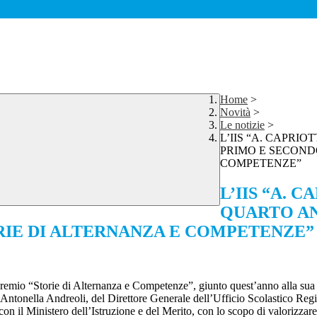
Home
>
Novità
>
Le notizie
>
L’IIS “A. CAPRI
PRIMO E SECOND
COMPETENZE”
L’IIS “A. 
QUARTO A
RIE DI ALTERNANZA E COMPETENZE”
Premio “Storie di Alternanza e Competenze”, giunto quest’anno alla su
Antonella Andreoli, del Direttore Generale dell’Ufficio Scolastico Regi
l Ministero dell’Istruzione e del Merito, con lo scopo di valorizzare i 