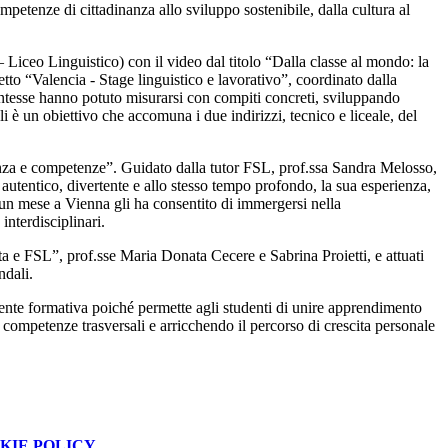
ompetenze di cittadinanza allo sviluppo sostenibile, dalla cultura al
iceo Linguistico) con il video dal titolo “Dalla classe al mondo: la
tto “Valencia - Stage linguistico e lavorativo”, coordinato dalla
dentesse hanno potuto misurarsi con compiti concreti, sviluppando
i è un obiettivo che accomuna i due indirizzi, tecnico e liceale, del
anza e competenze”. Guidato dalla tutor FSL, prof.ssa Sandra Melosso,
autentico, divertente e allo stesso tempo profondo, la sua esperienza,
 un mese a Vienna gli ha consentito di immergersi nella
interdisciplinari.
ta e FSL”, prof.sse Maria Donata Cecere e Sabrina Proietti, e attuati
ndali.
mente formativa poiché permette agli studenti di unire apprendimento
 competenze trasversali e arricchendo il percorso di crescita personale
KIE POLICY
.