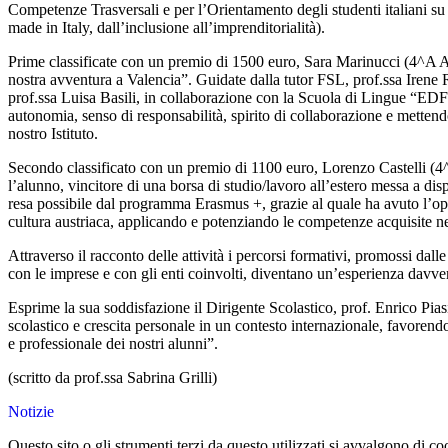
Competenze Trasversali e per l’Orientamento degli studenti italiani su di
made in Italy, dall’inclusione all’imprenditorialità).
Prime classificate con un premio di 1500 euro, Sara Marinucci (4^A AF
nostra avventura a Valencia”. Guidate dalla tutor FSL, prof.ssa Irene R
prof.ssa Luisa Basili, in collaborazione con la Scuola di Lingue “EDF”
autonomia, senso di responsabilità, spirito di collaborazione e mettendo
nostro Istituto.
Secondo classificato con un premio di 1100 euro, Lorenzo Castelli (4^
l’alunno, vincitore di una borsa di studio/lavoro all’estero messa a di
resa possibile dal programma Erasmus +, grazie al quale ha avuto l’opp
cultura austriaca, applicando e potenziando le competenze acquisite nell
Attraverso il racconto delle attività i percorsi formativi, promossi da
con le imprese e con gli enti coinvolti, diventano un’esperienza davvero 
Esprime la sua soddisfazione il Dirigente Scolastico, prof. Enrico Pia
scolastico e crescita personale in un contesto internazionale, favorend
e professionale dei nostri alunni”.
(scritto da prof.ssa Sabrina Grilli)
Notizie
Questo sito o gli strumenti terzi da questo utilizzati si avvalgono di coo