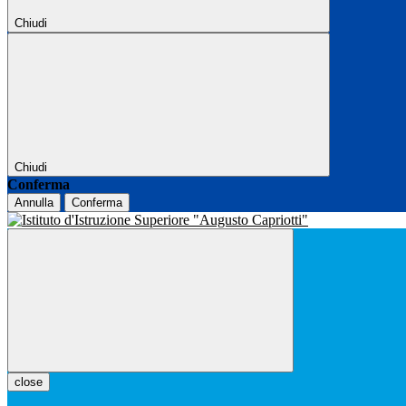
Chiudi
Chiudi
Conferma
Annulla
Conferma
close