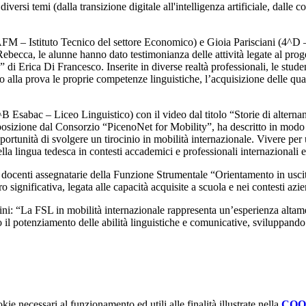
versi temi (dalla transizione digitale all'intelligenza artificiale, dalle c
M – Istituto Tecnico del settore Economico) e Gioia Parisciani (4^D – L
ebecca, le alunne hanno dato testimonianza delle attività legate al proge
 di Erica Di Francesco. Inserite in diverse realtà professionali, le stu
 alla prova le proprie competenze linguistiche, l’acquisizione delle qual
B Esabac – Liceo Linguistico) con il video dal titolo “Storie di altern
sposizione dal Consorzio “PicenoNet for Mobility”, ha descritto in modo 
ortunità di svolgere un tirocinio in mobilità internazionale. Vivere per
a lingua tedesca in contesti accademici e professionali internazionali e 
lle docenti assegnatarie della Funzione Strumentale “Orientamento in usci
significativa, legata alle capacità acquisite a scuola e nei contesti azie
sini: “La FSL in mobilità internazionale rappresenta un’esperienza alta
o il potenziamento delle abilità linguistiche e comunicative, sviluppando
kie necessari al funzionamento ed utili alle finalità illustrate nella
COO