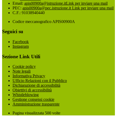
Email:
apis00900a@istruzione.it
Link per inviare una mail
PEC:
apis00900a@pec.istruzione.it
Link per inviare una mail
C.F.: 91038940440
Codice meccanografico APIS00900A
Seguici su
Facebook
Instagram
Sezione Link Utili
Cookie policy
Note legali
Informativa Privacy
Ufficio Relazioni con il Pubblico
Dichiarazione di accessibilità
Obiettivi di accessibilità
Whistleblowing
Gestione consensi cookie
Amministrazione trasparente
Pagina visualizzata
500
volte