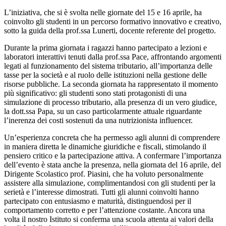
L’iniziativa, che si è svolta nelle giornate del 15 e 16 aprile, ha
coinvolto gli studenti in un percorso formativo innovativo e creativo,
sotto la guida della prof.ssa Lunerti, docente referente del progetto.
Durante la prima giornata i ragazzi hanno partecipato a lezioni e
laboratori interattivi tenuti dalla prof.ssa Pace, affrontando argomenti
legati al funzionamento del sistema tributario, all’importanza delle
tasse per la società e al ruolo delle istituzioni nella gestione delle
risorse pubbliche. La seconda giornata ha rappresentato il momento
più significativo: gli studenti sono stati protagonisti di una
simulazione di processo tributario, alla presenza di un vero giudice,
la dott.ssa Papa, su un caso particolarmente attuale riguardante
l’inerenza dei costi sostenuti da una nutrizionista influencer.
Un’esperienza concreta che ha permesso agli alunni di comprendere
in maniera diretta le dinamiche giuridiche e fiscali, stimolando il
pensiero critico e la partecipazione attiva. A confermare l’importanza
dell’evento è stata anche la presenza, nella giornata del 16 aprile, del
Dirigente Scolastico prof. Piasini, che ha voluto personalmente
assistere alla simulazione, complimentandosi con gli studenti per la
serietà e l’interesse dimostrati. Tutti gli alunni coinvolti hanno
partecipato con entusiasmo e maturità, distinguendosi per il
comportamento corretto e per l’attenzione costante. Ancora una
volta il nostro Istituto si conferma una scuola attenta ai valori della