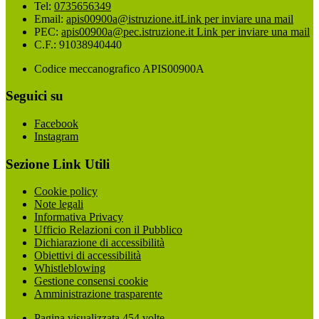
Tel:
0735656349
Email:
apis00900a@istruzione.it
Link per inviare una mail
PEC:
apis00900a@pec.istruzione.it
Link per inviare una mail
C.F.: 91038940440
Codice meccanografico APIS00900A
Seguici su
Facebook
Instagram
Sezione Link Utili
Cookie policy
Note legali
Informativa Privacy
Ufficio Relazioni con il Pubblico
Dichiarazione di accessibilità
Obiettivi di accessibilità
Whistleblowing
Gestione consensi cookie
Amministrazione trasparente
Pagina visualizzata
454
volte