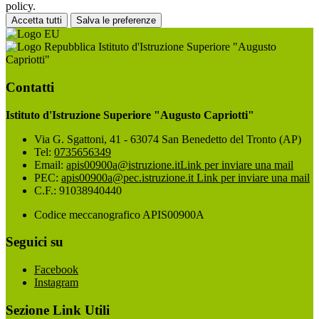
policy.
Accetta tutti
Salva le preferenze
Istituto d'Istruzione Superiore "Augusto
Capriotti"
Contatti
Istituto d'Istruzione Superiore "Augusto Capriotti"
Via G. Sgattoni, 41 - 63074 San Benedetto del Tronto (AP)
Tel:
0735656349
Email:
apis00900a@istruzione.it
Link per inviare una mail
PEC:
apis00900a@pec.istruzione.it
Link per inviare una mail
C.F.: 91038940440
Codice meccanografico APIS00900A
Seguici su
Facebook
Instagram
Sezione Link Utili