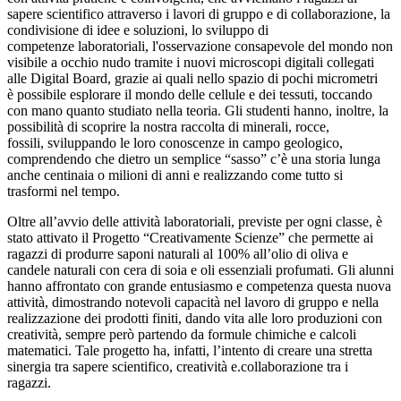
sapere scientifico attraverso i lavori di gruppo e di collaborazione, la
condivisione di idee e soluzioni, lo sviluppo di
competenze laboratoriali, l'osservazione consapevole del mondo non
visibile a occhio nudo tramite i nuovi microscopi digitali collegati
alle Digital Board, grazie ai quali nello spazio di pochi micrometri
è possibile esplorare il mondo delle cellule e dei tessuti, toccando
con mano quanto studiato nella teoria. Gli studenti hanno, inoltre, la
possibilità di scoprire la nostra raccolta di minerali, rocce,
fossili, sviluppando le loro conoscenze in campo geologico,
comprendendo che dietro un semplice “sasso” c’è una storia lunga
anche centinaia o milioni di anni e realizzando come tutto si
trasformi nel tempo.
Oltre all’avvio delle attività laboratoriali, previste per ogni classe, è
stato attivato il Progetto “Creativamente Scienze” che permette ai
ragazzi di produrre saponi naturali al 100% all’olio di oliva e
candele naturali con cera di soia e oli essenziali profumati. Gli alunni
hanno affrontato con grande entusiasmo e competenza questa nuova
attività, dimostrando notevoli capacità nel lavoro di gruppo e nella
realizzazione dei prodotti finiti, dando vita alle loro produzioni con
creatività, sempre però partendo da formule chimiche e calcoli
matematici. Tale progetto ha, infatti, l’intento di creare una stretta
sinergia tra sapere scientifico, creatività e.collaborazione tra i
ragazzi.