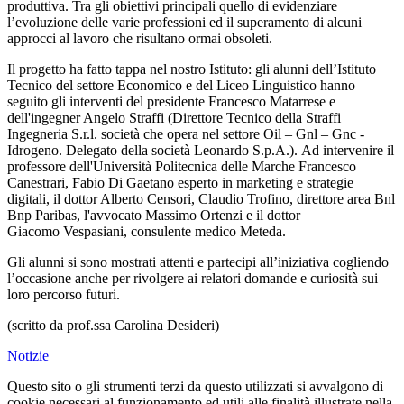
produttiva. Tra gli obiettivi principali quello di evidenziare
l’evoluzione delle varie professioni ed il superamento di alcuni
approcci al lavoro che risultano ormai obsoleti.
Il progetto ha fatto tappa nel nostro Istituto: gli alunni dell’Istituto
Tecnico del settore Economico e del Liceo Linguistico hanno
seguito gli interventi del presidente Francesco Matarrese e
dell'ingegner Angelo Straffi (Direttore Tecnico della Straffi
Ingegneria S.r.l. società che opera nel settore Oil – Gnl – Gnc -
Idrogeno. Delegato della società Leonardo S.p.A.). Ad intervenire il
professore dell'Università Politecnica delle Marche Francesco
Canestrari, Fabio Di Gaetano esperto in marketing e strategie
digitali, il dottor Alberto Censori, Claudio Trofino, direttore area Bnl
Bnp Paribas, l'avvocato Massimo Ortenzi e il dottor
Giacomo Vespasiani, consulente medico Meteda.
Gli alunni si sono mostrati attenti e partecipi all’iniziativa cogliendo
l’occasione anche per rivolgere ai relatori domande e curiosità sui
loro percorso futuri.
(scritto da prof.ssa Carolina Desideri)
Notizie
Questo sito o gli strumenti terzi da questo utilizzati si avvalgono di
cookie necessari al funzionamento ed utili alle finalità illustrate nella