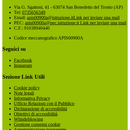
Via G. Sgattoni, 41 - 63074 San Benedetto del Tronto (AP)
Tel:
0735656349
Email:
apis00900a@istruzione.it
Link per inviare una mail
PEC:
apis00900a@pec.istruzione.it
Link per inviare una mail
C.F.: 91038940440
Codice meccanografico APIS00900A
Seguici su
Facebook
Instagram
Sezione Link Utili
Cookie policy
Note legali
Informativa Privacy
Ufficio Relazioni con il Pubblico
Dichiarazione di accessibilità
Obiettivi di accessibilità
Whistleblowing
Gestione consensi cookie
Amministrazione trasparente