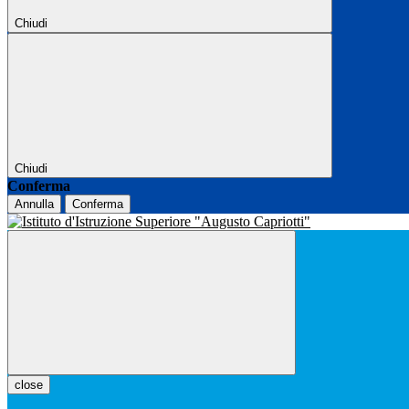
Chiudi
Chiudi
Conferma
Annulla
Conferma
close