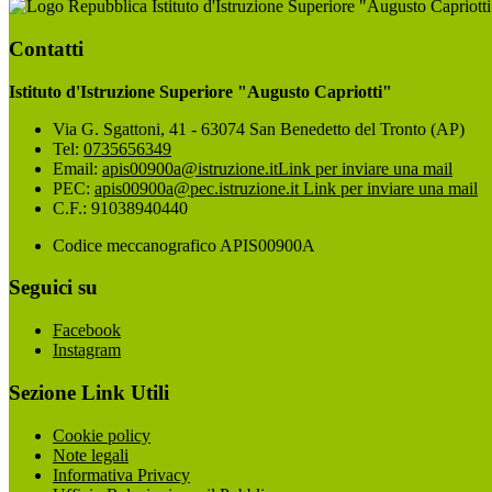
Istituto d'Istruzione Superiore "Augusto Capriotti
Contatti
Istituto d'Istruzione Superiore "Augusto Capriotti"
Via G. Sgattoni, 41 - 63074 San Benedetto del Tronto (AP)
Tel:
0735656349
Email:
apis00900a@istruzione.it
Link per inviare una mail
PEC:
apis00900a@pec.istruzione.it
Link per inviare una mail
C.F.: 91038940440
Codice meccanografico APIS00900A
Seguici su
Facebook
Instagram
Sezione Link Utili
Cookie policy
Note legali
Informativa Privacy