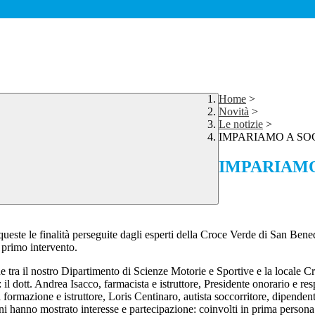
Home
>
Novità
>
Le notizie
>
IMPARIAMO A S
IMPARIAM
queste le finalità perseguite dagli esperti della Croce Verde di San Benedet
i primo intervento.
e tra il nostro Dipartimento di Scienze Motorie e Sportive e la locale Cr
 dott. Andrea Isacco, farmacista e istruttore, Presidente onorario e res
formazione e istruttore, Loris Centinaro, autista soccorritore, dipendente
unni hanno mostrato interesse e partecipazione: coinvolti in prima person