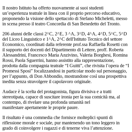
Il nostro Istituto ha offerto nuovamente ai suoi studenti
un’esperienza teatrale in linea con il proprio percorso educativo,
proponendo la visione dello spettacolo di Stefano Micheletti, messo
in scena presso il teatro Concordia di San Benedetto del Tronto.
206 alunni delle classi 2^C, 2^E, 3 ^A, 3^D, 4^A, 4^D, 5^C, 5^D
del Liceo Linguistico e 1^A, 2^C dell'Istituto Tecnico del settore
Economico, coordinati dalla referente prof.ssa Raffaella Rosetti con
il supporto dei docenti del Dipartimento di Lettere, proff. Roberta
Alessandrini, Francesco Maria Anzivino, Valeria Borghesi, Romina
Rossi, Paola Sguerrini, hanno assistito alla rappresentazione,
prodotta dalla compagnia teatrale “I Guitti”, che rivisita l’opera de “I
Promessi Sposi” focalizzandosi in particolar modo sul personaggio,
per l’appunto, di Don Abbondio, mostrandone così una prospettiva
inedita senza stravolgere il capolavoro originale.
Audace è la scelta del protagonista, figura divisiva e a tratti
stereotipata, capace di suscitare ironia per la sua comicità ma, al
contempo, di rivelare una profonda umanità nel
manifestare apertamente le proprie paure.
Il risultato è una commedia che fornisce molteplici spunti di
riflessione morale e sociale, pur mantenendo un tono leggero in
grado di coinvolgere i ragazzi e di tenerne viva l’attenzione.