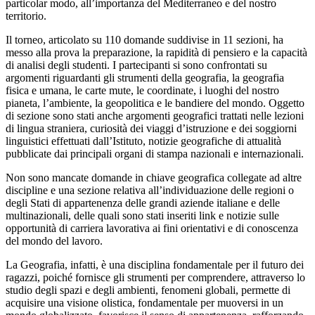
particolar modo, all’importanza del Mediterraneo e del nostro
territorio.
Il torneo, articolato su 110 domande suddivise in 11 sezioni, ha
messo alla prova la preparazione, la rapidità di pensiero e la capacità
di analisi degli studenti. I partecipanti si sono confrontati su
argomenti riguardanti gli strumenti della geografia, la geografia
fisica e umana, le carte mute, le coordinate, i luoghi del nostro
pianeta, l’ambiente, la geopolitica e le bandiere del mondo. Oggetto
di sezione sono stati anche argomenti geografici trattati nelle lezioni
di lingua straniera, curiosità dei viaggi d’istruzione e dei soggiorni
linguistici effettuati dall’Istituto, notizie geografiche di attualità
pubblicate dai principali organi di stampa nazionali e internazionali.
Non sono mancate domande in chiave geografica collegate ad altre
discipline e una sezione relativa all’individuazione delle regioni o
degli Stati di appartenenza delle grandi aziende italiane e delle
multinazionali, delle quali sono stati inseriti link e notizie sulle
opportunità di carriera lavorativa ai fini orientativi e di conoscenza
del mondo del lavoro.
La Geografia, infatti, è una disciplina fondamentale per il futuro dei
ragazzi, poiché fornisce gli strumenti per comprendere, attraverso lo
studio degli spazi e degli ambienti, fenomeni globali, permette di
acquisire una visione olistica, fondamentale per muoversi in un