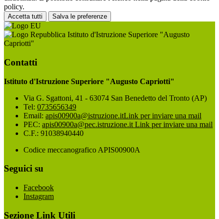
policy.
Accetta tutti
Salva le preferenze
Istituto d'Istruzione Superiore "Augusto
Capriotti"
Contatti
Istituto d'Istruzione Superiore "Augusto Capriotti"
Via G. Sgattoni, 41 - 63074 San Benedetto del Tronto (AP)
Tel:
0735656349
Email:
apis00900a@istruzione.it
Link per inviare una mail
PEC:
apis00900a@pec.istruzione.it
Link per inviare una mail
C.F.: 91038940440
Codice meccanografico APIS00900A
Seguici su
Facebook
Instagram
Sezione Link Utili