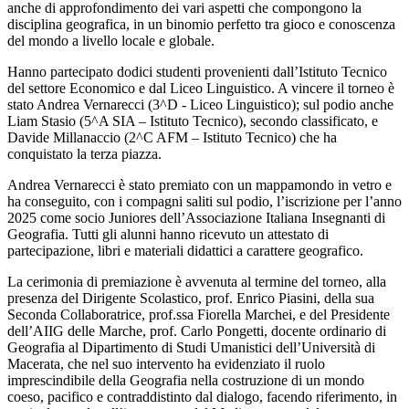
anche di approfondimento dei vari aspetti che compongono la
disciplina geografica, in un binomio perfetto tra gioco e conoscenza
del mondo a livello locale e globale.
Hanno partecipato dodici studenti provenienti dall’Istituto Tecnico
del settore Economico e dal Liceo Linguistico. A vincere il torneo è
stato Andrea Vernarecci (3^D - Liceo Linguistico); sul podio anche
Liam Stasio (5^A SIA – Istituto Tecnico), secondo classificato, e
Davide Millanaccio (2^C AFM – Istituto Tecnico) che ha
conquistato la terza piazza.
Andrea Vernarecci è stato premiato con un mappamondo in vetro e
ha conseguito, con i compagni saliti sul podio, l’iscrizione per l’anno
2025 come socio Juniores dell’Associazione Italiana Insegnanti di
Geografia. Tutti gli alunni hanno ricevuto un attestato di
partecipazione, libri e materiali didattici a carattere geografico.
La cerimonia di premiazione è avvenuta al termine del torneo, alla
presenza del Dirigente Scolastico, prof. Enrico Piasini, della sua
Seconda Collaboratrice, prof.ssa Fiorella Marchei, e del Presidente
dell’AIIG delle Marche, prof. Carlo Pongetti, docente ordinario di
Geografia al Dipartimento di Studi Umanistici dell’Università di
Macerata, che nel suo intervento ha evidenziato il ruolo
imprescindibile della Geografia nella costruzione di un mondo
coeso, pacifico e contraddistinto dal dialogo, facendo riferimento, in