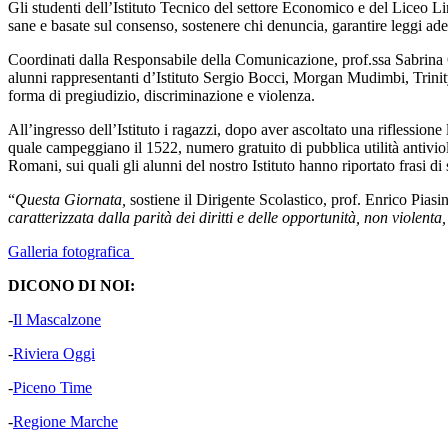
Gli studenti dell’Istituto Tecnico del settore Economico e del Liceo Lin
sane e basate sul consenso, sostenere chi denuncia, garantire leggi ad
Coordinati dalla Responsabile della Comunicazione, prof.ssa Sabrina G
alunni rappresentanti d’Istituto Sergio Bocci, Morgan Mudimbi, Trinit
forma di pregiudizio, discriminazione e violenza.
All’ingresso dell’Istituto i ragazzi, dopo aver ascoltato una riflessio
quale campeggiano il 1522, numero gratuito di pubblica utilità antiviole
Romani, sui quali gli alunni del nostro Istituto hanno riportato frasi di
“
Questa Giornata,
sostiene il Dirigente Scolastico, prof. Enrico Piasi
caratterizzata dalla parità dei diritti e delle opportunità, non violen
Galleria fotografica
DICONO DI NOI:
-
Il Mascalzone
-
Riviera Oggi
-
Piceno Time
-
Regione Marche