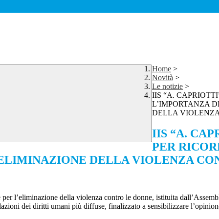
Home
>
Novità
>
Le notizie
>
IIS “A. CAPRIOT
L’IMPORTANZA D
DELLA VIOLENZ
IIS “A. CA
PER RICOR
’ELIMINAZIONE DELLA VIOLENZA CO
e per l’eliminazione della violenza contro le donne, istituita dall’Asse
zioni dei diritti umani più diffuse, finalizzato a sensibilizzare l’opini