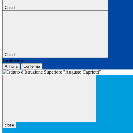
Chiudi
Chiudi
Conferma
Annulla
Conferma
close