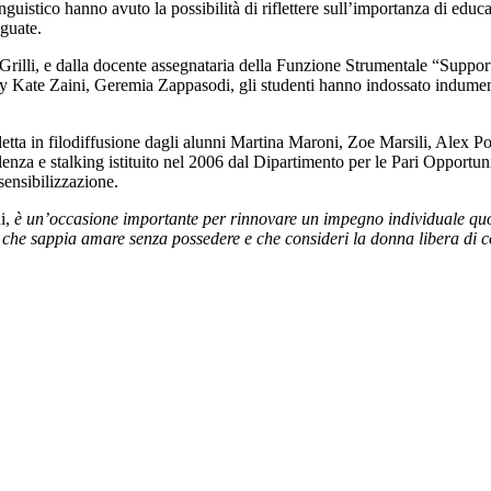
guistico hanno avuto la possibilità di riflettere sull’importanza di educa
eguate.
rilli, e dalla docente assegnataria della Funzione Strumentale “Support
y Kate Zaini, Geremia Zappasodi, gli studenti hanno indossato indument
ne letta in filodiffusione dagli alunni Martina Maroni, Zoe Marsili, Alex 
nza e stalking istituito nel 2006 dal Dipartimento per le Pari Opportunità
 sensibilizzazione.
ni,
è un’occasione importante per rinnovare un impegno individuale quoti
ta, che sappia amare senza possedere e che consideri la donna libera di 