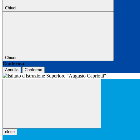
Chiudi
Chiudi
Conferma
Annulla
Conferma
close