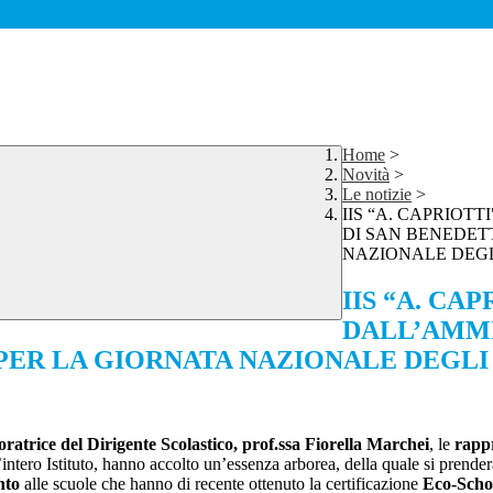
Home
>
Novità
>
Le notizie
>
IIS “A. CAPRIO
DI SAN BENEDET
NAZIONALE DEGL
IIS “A. CA
DALL’AMMI
ER LA GIORNATA NAZIONALE DEGLI
ratrice del Dirigente Scolastico, prof.ssa Fiorella Marchei
, le
rappr
’intero Istituto, hanno accolto un’essenza arborea, della quale si prende
nto
alle scuole che hanno di recente ottenuto la certificazione
Eco-Scho