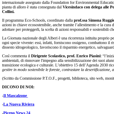
internazionale assegnato dalla Foundation for Environmental Education
pianta di alloro è stata consegnata dal
Vicesindaco con delega alle Po
Collini.
Il programma Eco-Schools, coordinato dalla
prof.ssa Simona Ruggie
azioni in chiave ecosostenibile, anche tramite l’allestimento e la cura 
adottare per proteggerli, la scelta di azioni responsabili e sostenibili 
La Giornata nazionale degli Alberi è una ricorrenza istituita proprio pe
ogni specie vivente: essi, infatti, forniscono ossigeno, combattono il 
dissesto idrogeologico, favoriscono il risparmio energetico, salvaguard
Così commenta il
Dirigente Scolastico, prof. Enrico Piasini
: “l’ini
ambientali, di rinnovare l'impegno alla sensibilizzazione dei suoi alunni
transizione ecologica e culturale. L’obiettivo 15 dell’Agenda 2030 rico
gestire in modo sostenibile le foreste, contrastare la desertificazione, a
(Scritto da Commissione P.T.O.F., progetti, biblioteca, sito web, mo
DICONO DI NOI:
-
Il Mascalzone
-
La Nuova Riviera
-
Piceno News 24