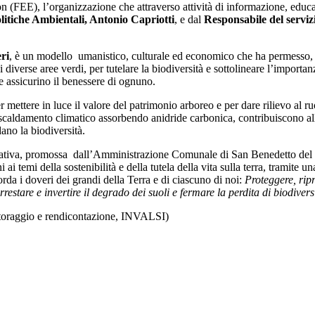
 (FEE), l’organizzazione che attraverso attività di informazione, educ
litiche Ambientali, Antonio Capriotti
, e dal
Responsabile del serviz
ri
, è un modello umanistico, culturale ed economico che ha permesso, in 
di diverse aree verdi, per tutelare la biodiversità e sottolineare l’import
che assicurino il benessere di ognuno.
r mettere in luce il valore del patrimonio arboreo e per dare rilievo al r
riscaldamento climatico assorbendo anidride carbonica, contribuiscono all
ano la biodiversità.
ziativa, promossa dall’Amministrazione Comunale di San Benedetto del Tr
 ai temi della sostenibilità e della tutela della vita sulla terra, tramite
rda i doveri dei grandi della Terra e di ciascuno di noi:
Proteggere, ripr
rrestare e invertire il degrado dei suoli e fermare la perdita di biodivers
nitoraggio e rendicontazione, INVALSI)