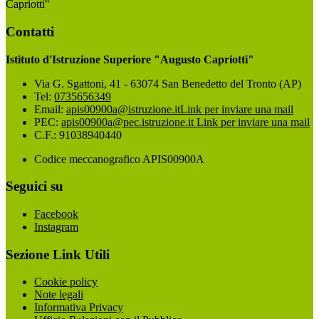
Capriotti"
Contatti
Istituto d'Istruzione Superiore "Augusto Capriotti"
Via G. Sgattoni, 41 - 63074 San Benedetto del Tronto (AP)
Tel:
0735656349
Email:
apis00900a@istruzione.it
Link per inviare una mail
PEC:
apis00900a@pec.istruzione.it
Link per inviare una mail
C.F.: 91038940440
Codice meccanografico APIS00900A
Seguici su
Facebook
Instagram
Sezione Link Utili
Cookie policy
Note legali
Informativa Privacy