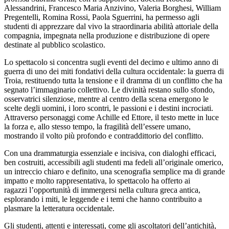
Alessandrini, Francesco Maria Anzivino, Valeria Borghesi, William
Pregentelli, Romina Rossi, Paola Sguerrini, ha permesso agli
studenti di apprezzare dal vivo la straordinaria abilità attoriale della
compagnia, impegnata nella produzione e distribuzione di opere
destinate al pubblico scolastico.
Lo spettacolo si concentra sugli eventi del decimo e ultimo anno di
guerra di uno dei miti fondativi della cultura occidentale: la guerra di
Troia, restituendo tutta la tensione e il dramma di un conflitto che ha
segnato l’immaginario collettivo. Le divinità restano sullo sfondo,
osservatrici silenziose, mentre al centro della scena emergono le
scelte degli uomini, i loro scontri, le passioni e i destini incrociati.
Attraverso personaggi come Achille ed Ettore, il testo mette in luce
la forza e, allo stesso tempo, la fragilità dell’essere umano,
mostrando il volto più profondo e contraddittorio del conflitto.
Con una drammaturgia essenziale e incisiva, con dialoghi efficaci,
ben costruiti, accessibili agli studenti ma fedeli all’originale omerico,
un intreccio chiaro e definito, una scenografia semplice ma di grande
impatto e molto rappresentativa, lo spettacolo ha offerto ai
ragazzi l’opportunità di immergersi nella cultura greca antica,
esplorando i miti, le leggende e i temi che hanno contribuito a
plasmare la letteratura occidentale.
Gli studenti, attenti e interessati, come gli ascoltatori dell’antichità,