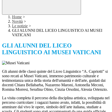
Home
>
Novità
>
Le notizie
>
GLI ALUNNI DEL LICEO LINGUISTICO AI MUSEI
VATICANI
GLI ALUNNI DEL LICEO
LINGUISTICO AI MUSEI VATICANI
Gli alunni delle classi quinte del Liceo Linguistico “A. Capriotti” si
sono recati
ai Musei Vaticani, immenso patrimonio culturale e
testimonianza unica della storia dell'umanità e dell'arte, guidati dai
docenti Chiara Bellabarba, Nazareno Maroni, Antonella Meconi,
Romina Morresi, Serafina Olmo, Cinzia Orsolini, Alessia Ortenzio.
La visita completa il percorso della disciplina artistica, sviluppata nel
percorso curricolare: i ragazzi hanno avuto, infatti, la possibilità di
ammirare dal vivo le opere, simbolo dell’arte italiana, studiate a
scuola. Gli studenti sono stati accompagnati da una guida ufficiale