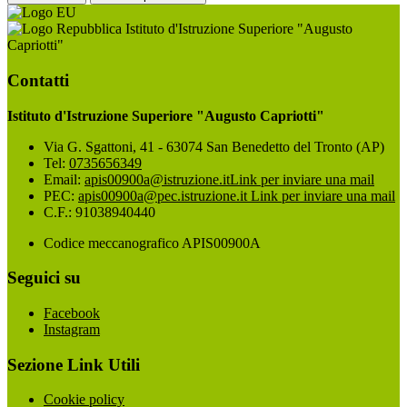
Istituto d'Istruzione Superiore "Augusto
Capriotti"
Contatti
Istituto d'Istruzione Superiore "Augusto Capriotti"
Via G. Sgattoni, 41 - 63074 San Benedetto del Tronto (AP)
Tel:
0735656349
Email:
apis00900a@istruzione.it
Link per inviare una mail
PEC:
apis00900a@pec.istruzione.it
Link per inviare una mail
C.F.: 91038940440
Codice meccanografico APIS00900A
Seguici su
Facebook
Instagram
Sezione Link Utili
Cookie policy