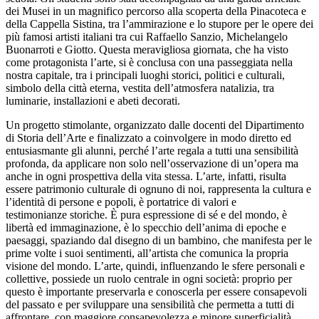
dei Musei in un magnifico percorso alla scoperta della Pinacoteca e
della Cappella Sistina, tra l’ammirazione e lo stupore per le opere dei
più famosi artisti italiani tra cui Raffaello Sanzio, Michelangelo
Buonarroti e Giotto. Questa meravigliosa giornata, che ha visto
come protagonista l’arte, si è conclusa con una passeggiata nella
nostra capitale, tra i principali luoghi storici, politici e culturali,
simbolo della città eterna, vestita dell’atmosfera natalizia, tra
luminarie, installazioni e abeti decorati.
Un progetto stimolante, organizzato dalle docenti del Dipartimento
di Storia dell’Arte e finalizzato a coinvolgere in modo diretto ed
entusiasmante gli alunni, perché l’arte regala a tutti una sensibilità
profonda, da applicare non solo nell’osservazione di un’opera ma
anche in ogni prospettiva della vita stessa. L’arte, infatti, risulta
essere patrimonio culturale di ognuno di noi, rappresenta la cultura e
l’identità di persone e popoli, è portatrice di valori e
testimonianze storiche. È pura espressione di sé e del mondo, è
libertà ed immaginazione, è lo specchio dell’anima di epoche e
paesaggi, spaziando dal disegno di un bambino, che manifesta per le
prime volte i suoi sentimenti, all’artista che comunica la propria
visione del mondo. L’arte, quindi, influenzando le sfere personali e
collettive, possiede un ruolo centrale in ogni società: proprio per
questo è importante preservarla e conoscerla per essere consapevoli
del passato e per sviluppare una sensibilità che permetta a tutti di
affrontare, con maggiore consapevolezza e minore superficialità,