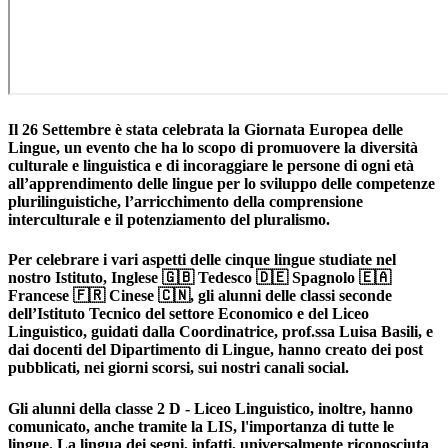
Il 26 Settembre è stata celebrata la Giornata Europea delle
Lingue, un evento che ha lo scopo di promuovere la diversità
culturale e linguistica e di incoraggiare le persone di ogni età
all’apprendimento delle lingue per lo sviluppo delle competenze
plurilinguistiche, l’arricchimento della comprensione
interculturale e il potenziamento del pluralismo.
Per celebrare i vari aspetti delle cinque lingue studiate nel
nostro Istituto, Inglese 🇬🇧 Tedesco 🇩🇪 Spagnolo 🇪🇦
Francese 🇫🇷 Cinese 🇨🇳, gli alunni delle classi seconde
dell’Istituto Tecnico del settore Economico e del Liceo
Linguistico, guidati dalla Coordinatrice, prof.ssa Luisa Basili, e
dai docenti del Dipartimento di Lingue, hanno creato dei post
pubblicati, nei giorni scorsi, sui nostri canali social.
Gli alunni della classe 2 D - Liceo Linguistico, inoltre, hanno
comunicato, anche tramite la LIS, l'importanza di tutte le
lingue. La lingua dei segni, infatti, universalmente riconosciuta