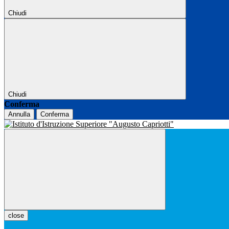
Chiudi
Chiudi
Conferma
Annulla
Conferma
close