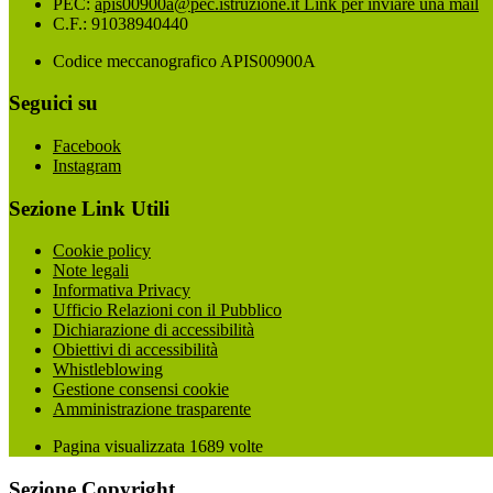
PEC:
apis00900a@pec.istruzione.it
Link per inviare una mail
C.F.: 91038940440
Codice meccanografico APIS00900A
Seguici su
Facebook
Instagram
Sezione Link Utili
Cookie policy
Note legali
Informativa Privacy
Ufficio Relazioni con il Pubblico
Dichiarazione di accessibilità
Obiettivi di accessibilità
Whistleblowing
Gestione consensi cookie
Amministrazione trasparente
Pagina visualizzata
1689
volte
Sezione Copyright