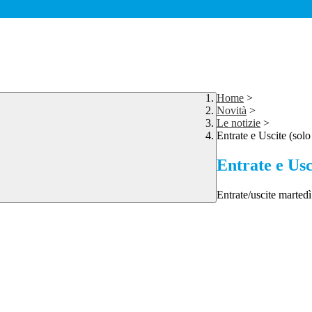
Home
>
Novità
>
Le notizie
>
Entrate e Uscite (solo
Entrate e Usc
Entrate/uscite marted