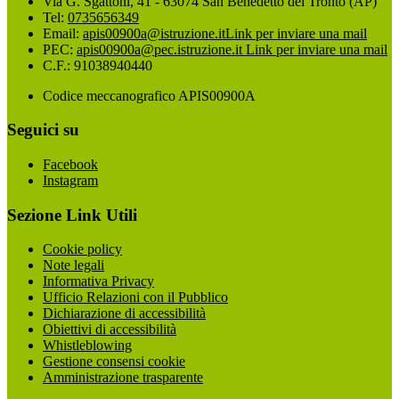
Via G. Sgattoni, 41 - 63074 San Benedetto del Tronto (AP)
Tel:
0735656349
Email:
apis00900a@istruzione.it
Link per inviare una mail
PEC:
apis00900a@pec.istruzione.it
Link per inviare una mail
C.F.: 91038940440
Codice meccanografico APIS00900A
Seguici su
Facebook
Instagram
Sezione Link Utili
Cookie policy
Note legali
Informativa Privacy
Ufficio Relazioni con il Pubblico
Dichiarazione di accessibilità
Obiettivi di accessibilità
Whistleblowing
Gestione consensi cookie
Amministrazione trasparente