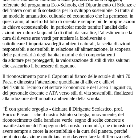
referente del programma Eco-Schools, del Dipartimento di Scienze e
dell’intera comunità scolastica per lo sviluppo sostenibile. Si tratta di
un modello umanistico, culturale ed economico che ha permesso, in
questi anni, al nostro Istituto di orientare sempre più le proprie azioni
in chiave ecosostenibile, in particolar modo tramite l’analisi delle
azioni per ridurre la quantità di rifiuti da smaltire, l’allestimento e la
cura di diverse aree verdi per tutelare la biodiversità e
sottolineare l’importanza degli ambienti naturali, la scelta di azioni
responsabili e sostenibili in relazione all’alimentazione, la scoperta
delle particolarità degli habitat marini e dei comportamenti
da adottare per proteggerli, la valorizzazione di stili di vita salutari
che assicurino il benessere di ognuno.
Il riconoscimento pone il Capriotti al fianco delle scuole di altri 70
Paesi e dimostra l’attenzione quotidiana di allieve e allievi
dell’Istituto Tecnico del settore Economico e del Liceo Linguistico,
del personale docente e ATA verso stili di vita sostenibili, finalizzati
alla riduzione dell’impatto ambientale della scuola.
“È con grande orgoglio - dichiara il Dirigente Scolastico, prof.
Enrico Piasini – che il nostro Istituto si fregia, nuovamente, del
riconoscimento della bandiera verde, segno di scelte concrete e
manifestazione dell’impegno della nostra comunità, che dimostra di
avere sempre a cuore la sostenibilità e la cura del pianeta, perché
ogni piccola azione quotidiana può davvero fare la differenza nella