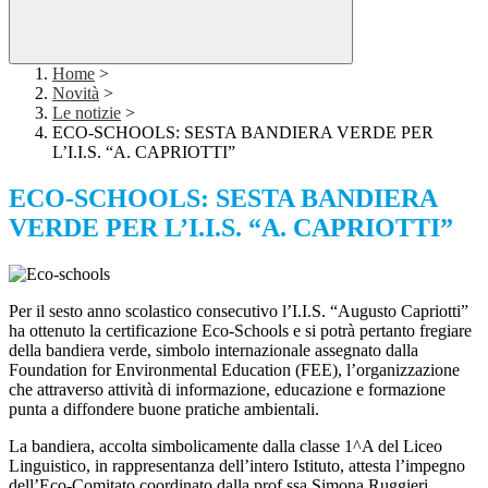
Home
>
Novità
>
Le notizie
>
ECO-SCHOOLS: SESTA BANDIERA VERDE PER
L’I.I.S. “A. CAPRIOTTI”
ECO-SCHOOLS: SESTA BANDIERA
VERDE PER L’I.I.S. “A. CAPRIOTTI”
Per il sesto anno scolastico consecutivo l’I.I.S. “Augusto Capriotti”
ha ottenuto la certificazione Eco-Schools e si potrà pertanto fregiare
della bandiera verde, simbolo internazionale assegnato dalla
Foundation for Environmental Education (FEE), l’organizzazione
che attraverso attività di informazione, educazione e formazione
punta a diffondere buone pratiche ambientali.
La bandiera, accolta simbolicamente dalla classe 1^A del Liceo
Linguistico, in rappresentanza dell’intero Istituto, attesta l’impegno
dell’Eco-Comitato coordinato dalla prof.ssa Simona Ruggieri,