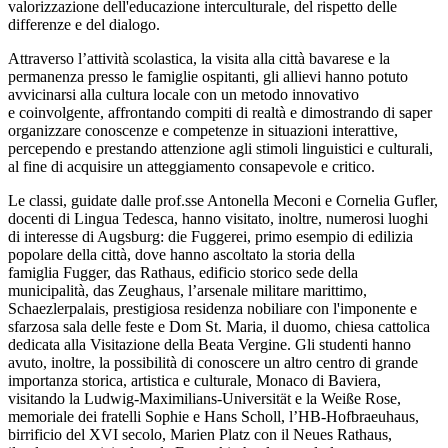
valorizzazione dell'educazione interculturale, del rispetto delle
differenze e del dialogo.
Attraverso l’attività scolastica, la visita alla città bavarese e la
permanenza presso le famiglie ospitanti, gli allievi hanno potuto
avvicinarsi alla cultura locale con un metodo innovativo
e coinvolgente, affrontando compiti di realtà e dimostrando di saper
organizzare conoscenze e competenze in situazioni interattive,
percependo e prestando attenzione agli stimoli linguistici e culturali,
al fine di acquisire un atteggiamento consapevole e critico.
Le classi, guidate dalle prof.sse Antonella Meconi e Cornelia Gufler,
docenti di Lingua Tedesca, hanno visitato, inoltre, numerosi luoghi
di interesse di Augsburg: die Fuggerei, primo esempio di edilizia
popolare della città, dove hanno ascoltato la storia della
famiglia Fugger, das Rathaus, edificio storico sede della
municipalità, das Zeughaus, l’arsenale militare marittimo,
Schaezlerpalais, prestigiosa residenza nobiliare con l'imponente e
sfarzosa sala delle feste e Dom St. Maria, il duomo, chiesa cattolica
dedicata alla Visitazione della Beata Vergine. Gli studenti hanno
avuto, inoltre, la possibilità di conoscere un altro centro di grande
importanza storica, artistica e culturale, Monaco di Baviera,
visitando la Ludwig-Maximilians-Universität e la Weiße Rose,
memoriale dei fratelli Sophie e Hans Scholl, l’HB-Hofbraeuhaus,
birrificio del XVI secolo, Marien Platz con il Neues Rathaus,