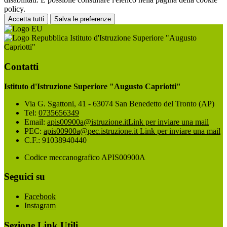
policy.
Accetta tutti
Salva le preferenze
Istituto d'Istruzione Superiore "Augusto
Capriotti"
Contatti
Istituto d'Istruzione Superiore "Augusto Capriotti"
Via G. Sgattoni, 41 - 63074 San Benedetto del Tronto (AP)
Tel:
0735656349
Email:
apis00900a@istruzione.it
Link per inviare una mail
PEC:
apis00900a@pec.istruzione.it
Link per inviare una mail
C.F.: 91038940440
Codice meccanografico APIS00900A
Seguici su
Facebook
Instagram
Sezione Link Utili