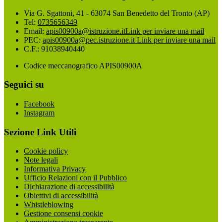
Via G. Sgattoni, 41 - 63074 San Benedetto del Tronto (AP)
Tel:
0735656349
Email:
apis00900a@istruzione.it
Link per inviare una mail
PEC:
apis00900a@pec.istruzione.it
Link per inviare una mail
C.F.: 91038940440
Codice meccanografico APIS00900A
Seguici su
Facebook
Instagram
Sezione Link Utili
Cookie policy
Note legali
Informativa Privacy
Ufficio Relazioni con il Pubblico
Dichiarazione di accessibilità
Obiettivi di accessibilità
Whistleblowing
Gestione consensi cookie