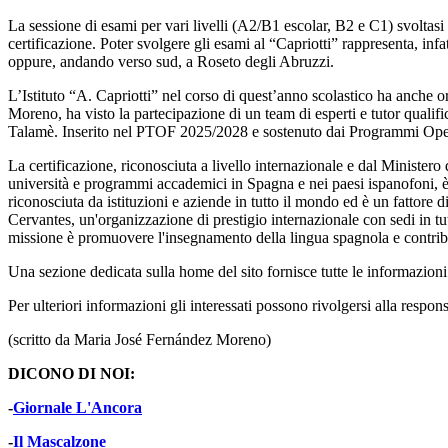
La sessione di esami per vari livelli (A2/B1 escolar, B2 e C1) svoltasi n
certificazione. Poter svolgere gli esami al “Capriotti” rappresenta, inf
oppure, andando verso sud, a Roseto degli Abruzzi.
L’Istituto “A. Capriotti” nel corso di quest’anno scolastico ha anche 
Moreno, ha visto la partecipazione di un team di esperti e tutor qualifi
Talamè. Inserito nel PTOF 2025/2028 e sostenuto dai Programmi Opera
La certificazione, riconosciuta a livello internazionale e dal Ministero
università e programmi accademici in Spagna e nei paesi ispanofoni, è 
riconosciuta da istituzioni e aziende in tutto il mondo ed è un fattore di
Cervantes, un'organizzazione di prestigio internazionale con sedi in tu
missione è promuovere l'insegnamento della lingua spagnola e contribui
Una sezione dedicata sulla home del sito fornisce tutte le informazioni n
Per ulteriori informazioni gli interessati possono rivolgersi alla resp
(scritto da Maria José Fernández Moreno)
DICONO DI NOI:
-
Giornale L'Ancora
-
Il Mascalzone