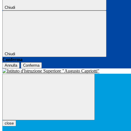
Chiudi
Chiudi
Conferma
Annulla
Conferma
close