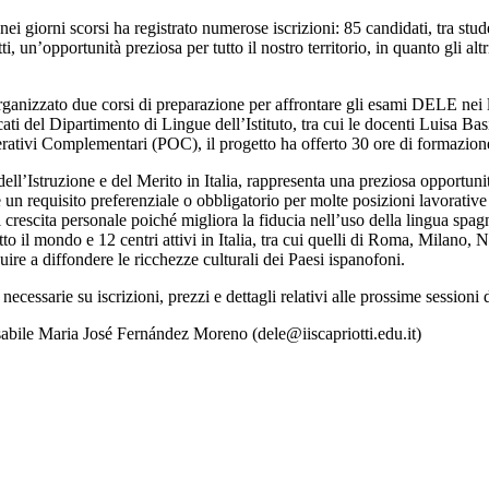
ei giorni scorsi ha registrato numerose iscrizioni: 85 candidati, tra studen
atti, un’opportunità preziosa per tutto il nostro territorio, in quanto gl
organizzato due corsi di preparazione per affrontare gli esami DELE nei l
cati del Dipartimento di Lingue dell’Istituto, tra cui le docenti Luisa Ba
tivi Complementari (POC), il progetto ha offerto 30 ore di formazion
 dell’Istruzione e del Merito in Italia, rappresenta una preziosa opportun
un requisito preferenziale o obbligatorio per molte posizioni lavorative
 crescita personale poiché migliora la fiducia nell’uso della lingua spagno
tto il mondo e 12 centri attivi in Italia, tra cui quelli di Roma, Milano
re a diffondere le ricchezze culturali dei Paesi ispanofoni.
ecessarie su iscrizioni, prezzi e dettagli relativi alle prossime sessioni 
onsabile Maria José Fernández Moreno (dele@iiscapriotti.edu.it)