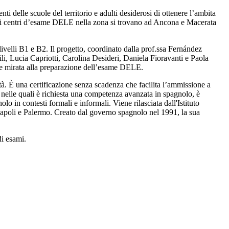
ti delle scuole del territorio e adulti desiderosi di ottenere l’ambita
i altri centri d’esame DELE nella zona si trovano ad Ancona e Macerata
ivelli B1 e B2. Il progetto, coordinato dalla prof.ssa Fernández
sili, Lucia Capriotti, Carolina Desideri, Daniela Fioravanti e Paola
e mirata alla preparazione dell’esame DELE.
ità. È una certificazione senza scadenza che facilita l’ammissione a
 nelle quali è richiesta una competenza avanzata in spagnolo, è
lo in contesti formali e informali. Viene rilasciata dall'Istituto
, Napoli e Palermo. Creato dal governo spagnolo nel 1991, la sua
di esami.