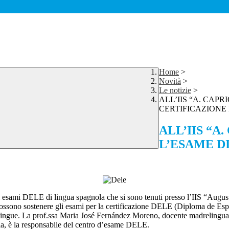
Home
>
Novità
>
Le notizie
>
ALL’IIS “A. CAP
CERTIFICAZIONE
ALL’IIS “A
L’ESAME D
li esami DELE di lingua spagnola che si sono tenuti presso l’IIS “Augus
ui si possono sostenere gli esami per la certificazione DELE (Diploma de 
ngue. La prof.ssa Maria José Fernández Moreno, docente madrelingua d
ia, è la responsabile del centro d’esame DELE.