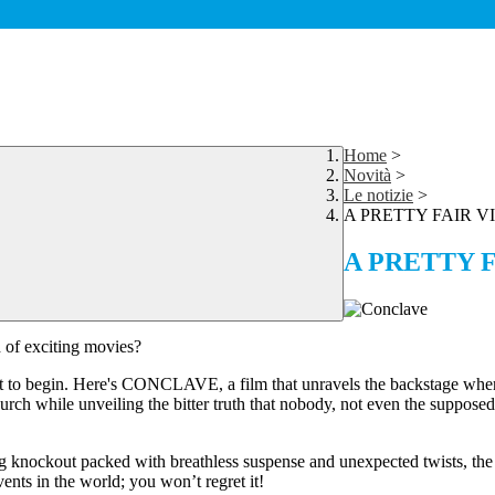
Home
>
Novità
>
Le notizie
>
A PRETTY FAIR V
A PRETTY F
d of exciting movies?
ut to begin. Here's CONCLAVE, a film that unravels the backstage wher
hurch while unveiling the bitter truth that nobody, not even the suppose
ing knockout packed with breathless suspense and unexpected twists, the
vents in the world; you won’t regret it!