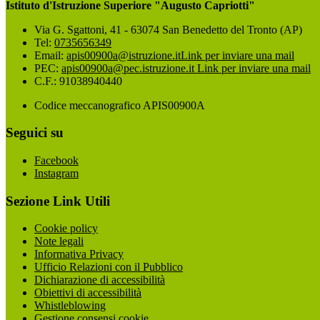
Istituto d'Istruzione Superiore "Augusto Capriotti"
Via G. Sgattoni, 41 - 63074 San Benedetto del Tronto (AP)
Tel:
0735656349
Email:
apis00900a@istruzione.it
Link per inviare una mail
PEC:
apis00900a@pec.istruzione.it
Link per inviare una mail
C.F.: 91038940440
Codice meccanografico APIS00900A
Seguici su
Facebook
Instagram
Sezione Link Utili
Cookie policy
Note legali
Informativa Privacy
Ufficio Relazioni con il Pubblico
Dichiarazione di accessibilità
Obiettivi di accessibilità
Whistleblowing
Gestione consensi cookie