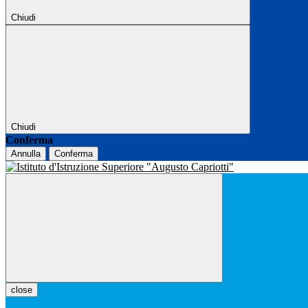
Chiudi
Chiudi
Conferma
Annulla
Conferma
close